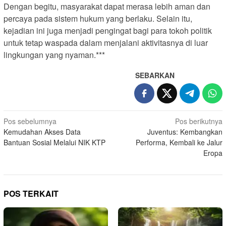
Dengan begitu, masyarakat dapat merasa lebih aman dan
percaya pada sistem hukum yang berlaku. Selain itu,
kejadian ini juga menjadi pengingat bagi para tokoh politik
untuk tetap waspada dalam menjalani aktivitasnya di luar
lingkungan yang nyaman.***
SEBARKAN
N
Pos sebelumnya
Pos berikutnya
Kemudahan Akses Data
Juventus: Kembangkan
a
Bantuan Sosial Melalui NIK KTP
Performa, Kembali ke Jalur
v
Eropa
i
g
a
POS TERKAIT
s
i