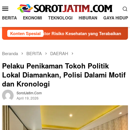
L
M
o
e
n
BERITA
EKONOMI
TEKNOLOGI
HIBURAN
GAYA HIDUP
n
c
a
u
genal 5 Faktor Risiko Kesehatan yang Terabaikan
Konten Spesial
Dire
t
M
k
o
e
b
k
Beranda
BERITA
DAERAH
o
i
Pelaku Penikaman Tokoh Politik
n
l
t
Lokal Diamankan, Polisi Dalami Motif
e
e
dan Kronologi
n
SorotJatim.com
April 19, 2026