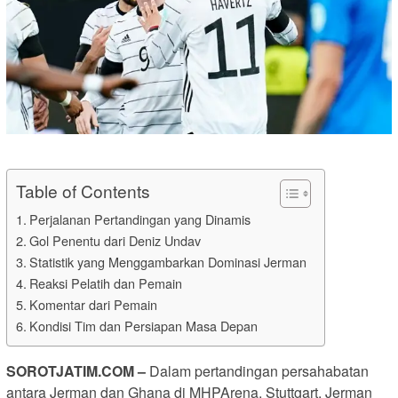
Table of Contents
Perjalanan Pertandingan yang Dinamis
Gol Penentu dari Deniz Undav
Statistik yang Menggambarkan Dominasi Jerman
Reaksi Pelatih dan Pemain
Komentar dari Pemain
Kondisi Tim dan Persiapan Masa Depan
SOROTJATIM.COM –
Dalam pertandingan persahabatan
antara Jerman dan Ghana di MHPArena, Stuttgart, Jerman