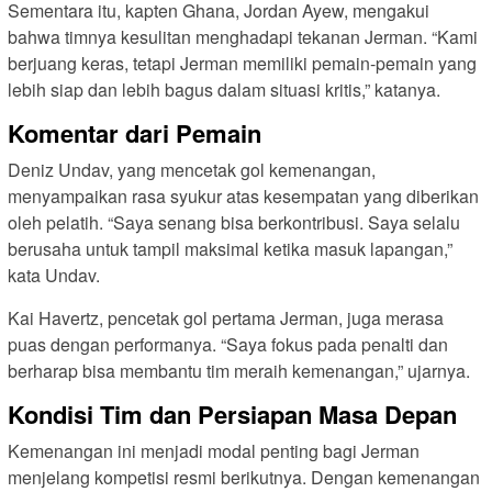
Sementara itu, kapten Ghana, Jordan Ayew, mengakui
bahwa timnya kesulitan menghadapi tekanan Jerman. “Kami
berjuang keras, tetapi Jerman memiliki pemain-pemain yang
lebih siap dan lebih bagus dalam situasi kritis,” katanya.
Komentar dari Pemain
Deniz Undav, yang mencetak gol kemenangan,
menyampaikan rasa syukur atas kesempatan yang diberikan
oleh pelatih. “Saya senang bisa berkontribusi. Saya selalu
berusaha untuk tampil maksimal ketika masuk lapangan,”
kata Undav.
Kai Havertz, pencetak gol pertama Jerman, juga merasa
puas dengan performanya. “Saya fokus pada penalti dan
berharap bisa membantu tim meraih kemenangan,” ujarnya.
Kondisi Tim dan Persiapan Masa Depan
Kemenangan ini menjadi modal penting bagi Jerman
menjelang kompetisi resmi berikutnya. Dengan kemenangan