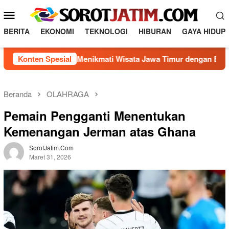
L
M
o
e
n
BERITA
EKONOMI
TEKNOLOGI
HIBURAN
GAYA HIDUP
n
c
a
u
Rahasia Menikmati Wisata Jawa Timur dengan Biaya Hemat
Konten Spesial
t
M
k
o
e
b
k
Beranda
OLAHRAGA
o
i
Pemain Pengganti Menentukan
n
l
t
Kemenangan Jerman atas Ghana
e
e
n
SorotJatim.com
Maret 31, 2026