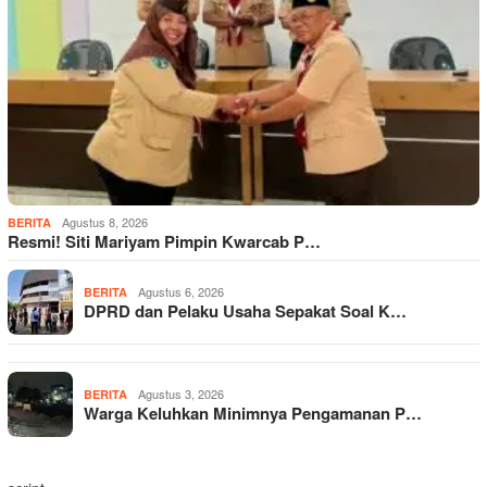
Agustus 8, 2026
BERITA
Resmi! Siti Mariyam Pimpin Kwarcab P…
Agustus 6, 2026
BERITA
DPRD dan Pelaku Usaha Sepakat Soal K…
Agustus 3, 2026
BERITA
Warga Keluhkan Minimnya Pengamanan P…