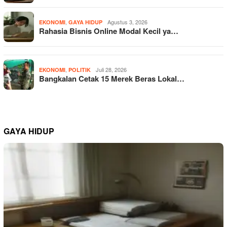
,
Agustus 3, 2026
EKONOMI
GAYA HIDUP
Rahasia Bisnis Online Modal Kecil ya…
,
Juli 28, 2026
EKONOMI
POLITIK
Bangkalan Cetak 15 Merek Beras Lokal…
GAYA HIDUP