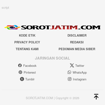
script
KODE ETIK
DISCLAIMER
PRIVACY POLICY
REDAKSI
TENTANG KAMI
PEDOMAN MEDIA SIBER
JARINGAN SOCIAL
Facebook
Twitter
Pinterest
WhatsApp
Tumblr
Instagram
SOROTJATIM.COM | Copyright © 2026