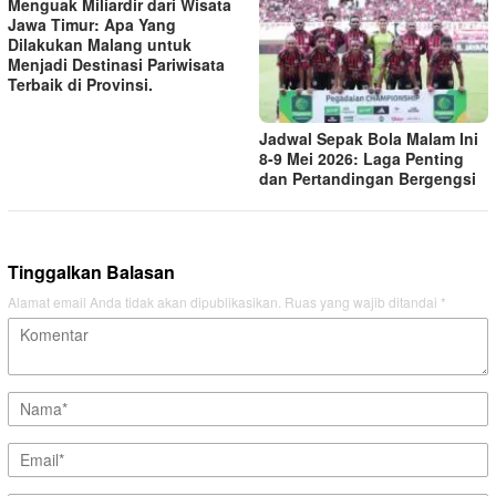
Menguak Miliardir dari Wisata
Jawa Timur: Apa Yang
Dilakukan Malang untuk
Menjadi Destinasi Pariwisata
Terbaik di Provinsi.
Jadwal Sepak Bola Malam Ini
8-9 Mei 2026: Laga Penting
dan Pertandingan Bergengsi
Tinggalkan Balasan
Alamat email Anda tidak akan dipublikasikan.
Ruas yang wajib ditandai
*