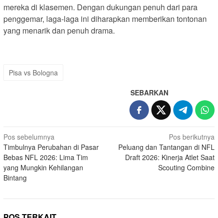
mereka di klasemen. Dengan dukungan penuh dari para
penggemar, laga-laga ini diharapkan memberikan tontonan
yang menarik dan penuh drama.
Pisa vs Bologna
SEBARKAN
Navigasi
Pos sebelumnya
Pos berikutnya
Timbulnya Perubahan di Pasar
Peluang dan Tantangan di NFL
pos
Bebas NFL 2026: Lima Tim
Draft 2026: Kinerja Atlet Saat
yang Mungkin Kehilangan
Scouting Combine
Bintang
POS TERKAIT