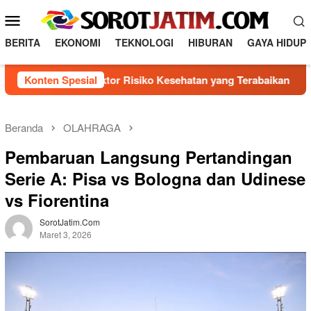
Loncat
Menu
ke
Mobile
konten
BERITA
EKONOMI
TEKNOLOGI
HIBURAN
GAYA HIDUP
ngenal 5 Faktor Risiko Kesehatan yang Terabaikan
Konten Spesial
Dire
Beranda
OLAHRAGA
Pembaruan Langsung Pertandingan
Serie A: Pisa vs Bologna dan Udinese
vs Fiorentina
SorotJatim.com
Maret 3, 2026