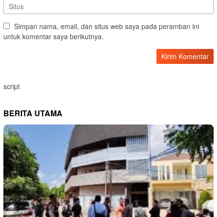
Simpan nama, email, dan situs web saya pada peramban ini
untuk komentar saya berikutnya.
script
BERITA UTAMA