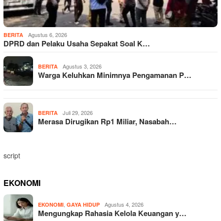
Agustus 6, 2026
BERITA
DPRD dan Pelaku Usaha Sepakat Soal K…
Agustus 3, 2026
BERITA
Warga Keluhkan Minimnya Pengamanan P…
Juli 29, 2026
BERITA
Merasa Dirugikan Rp1 Miliar, Nasabah…
script
EKONOMI
,
Agustus 4, 2026
EKONOMI
GAYA HIDUP
Mengungkap Rahasia Kelola Keuangan y…