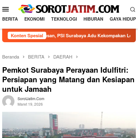
L
M
o
e
n
BERITA
EKONOMI
TEKNOLOGI
HIBURAN
GAYA HIDUP
n
c
a
u
arak Agustusan, PSI Surabaya Adu Kekompakan Lewat Olahrag
Konten Spesial
t
M
k
o
e
b
k
Beranda
BERITA
DAERAH
o
i
Pemkot Surabaya Perayaan Idulfitri:
n
l
t
Persiapan yang Matang dan Kesiapan
e
e
untuk Jamaah
n
SorotJatim.com
Maret 19, 2026