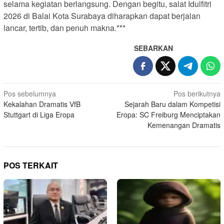
selama kegiatan berlangsung. Dengan begitu, salat Idulfitri
2026 di Balai Kota Surabaya diharapkan dapat berjalan
lancar, tertib, dan penuh makna.***
SEBARKAN
N
Pos sebelumnya
Pos berikutnya
Kekalahan Dramatis VfB
Sejarah Baru dalam Kompetisi
a
Stuttgart di Liga Eropa
Eropa: SC Freiburg Menciptakan
v
Kemenangan Dramatis
i
g
a
POS TERKAIT
s
i
p
o