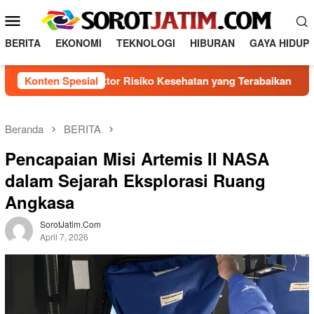
L
M
o
e
n
BERITA
EKONOMI
TEKNOLOGI
HIBURAN
GAYA HIDUP
n
c
a
u
genal 5 Faktor Risiko Kesehatan yang Terabaikan
Konten Spesial
Dire
t
M
k
o
e
b
k
Beranda
BERITA
o
i
Pencapaian Misi Artemis II NASA
n
l
t
dalam Sejarah Eksplorasi Ruang
e
e
Angkasa
n
SorotJatim.com
April 7, 2026