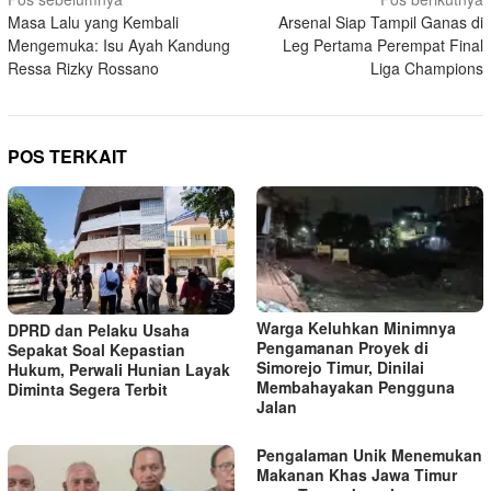
N
Masa Lalu yang Kembali
Arsenal Siap Tampil Ganas di
a
Mengemuka: Isu Ayah Kandung
Leg Pertama Perempat Final
v
Ressa Rizky Rossano
Liga Champions
i
g
a
POS TERKAIT
s
i
p
o
s
Warga Keluhkan Minimnya
DPRD dan Pelaku Usaha
Pengamanan Proyek di
Sepakat Soal Kepastian
Simorejo Timur, Dinilai
Hukum, Perwali Hunian Layak
Membahayakan Pengguna
Diminta Segera Terbit
Jalan
Pengalaman Unik Menemukan
Makanan Khas Jawa Timur