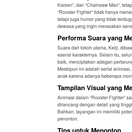
Kaisen”, dan “Chainsaw Man”, teta
“Rooster Fighter” tidak hanya me
tetapi juga humor yang tidak terdu
dewasa yang ingin merasakan sens
Performa Suara yang M
Suara dari tokoh utama, Keiji, dib
esensi karakternya. Selain itu, s
baik, menciptakan adegan pertarun
Meskipun ini adalah serial animasi,
anak karena adanya beberapa mome
Tampilan Visual yang Me
Animasi dalam “Rooster Fighter” s
dirancang dengan detail yang tin
Bahkan, tayangan ini memiliki poten
penonton.
Tips untuk Menonton