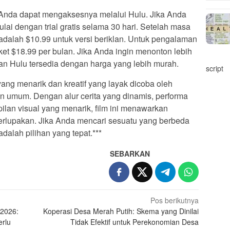
 Anda dapat mengaksesnya melalui Hulu. Jika Anda
ai dengan trial gratis selama 30 hari. Setelah masa
adalah $10.99 untuk versi beriklan. Untuk pengalaman
ket $18.99 per bulan. Jika Anda ingin menonton lebih
an Hulu tersedia dengan harga yang lebih murah.
script
yang menarik dan kreatif yang layak dicoba oleh
umum. Dengan alur cerita yang dinamis, performa
lan visual yang menarik, film ini menawarkan
erlupakan. Jika Anda mencari sesuatu yang berbeda
adalah pilihan yang tepat.***
SEBARKAN
Pos berikutnya
 2026:
Koperasi Desa Merah Putih: Skema yang Dinilai
rlu
Tidak Efektif untuk Perekonomian Desa