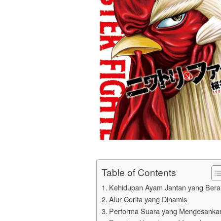
Table of Contents
Kehidupan Ayam Jantan yang Bera
Alur Cerita yang Dinamis
Performa Suara yang Mengesanka