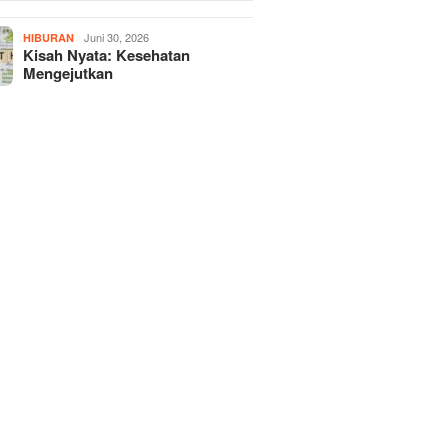
Juni 30, 2026
HIBURAN
Kisah Nyata: Kesehatan
Mengejutkan