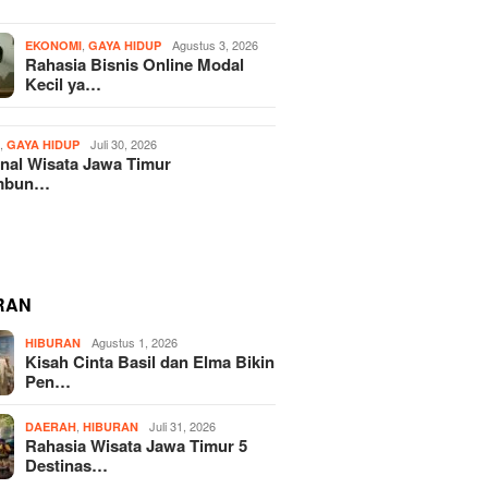
,
Agustus 3, 2026
EKONOMI
GAYA HIDUP
Rahasia Bisnis Online Modal
Kecil ya…
,
Juli 30, 2026
H
GAYA HIDUP
nal Wisata Jawa Timur
mbun…
RAN
Agustus 1, 2026
HIBURAN
Kisah Cinta Basil dan Elma Bikin
Pen…
,
Juli 31, 2026
DAERAH
HIBURAN
Rahasia Wisata Jawa Timur 5
Destinas…