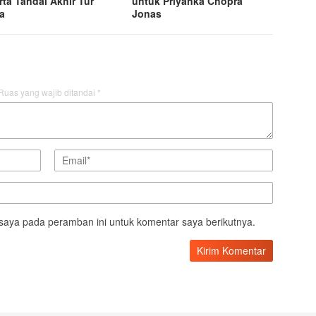
rta Tandai Akhir Tur
untuk Priyanka Chopra
a
Jonas
Ruas yang wajib ditandai
*
saya pada peramban ini untuk komentar saya berikutnya.