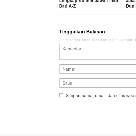
Lengkap Kuliner Jawa Timur
Jaka
Dari A-Z
Duni
Tinggalkan Balasan
Alamat email Anda tidak akan dipublikasikan.
Simpan nama, email, dan situs web 