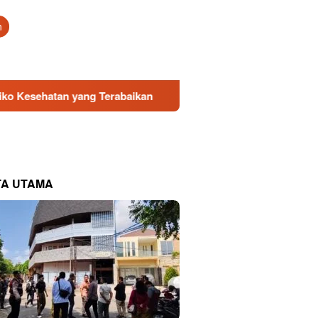
tutup
n
 yang Terabaikan
Direksi Baru PDAM Surya Sembada Dap
TA UTAMA