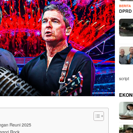
BERITA
DPRD 
script
EKON
ngan Reuni 2025
egori Rock