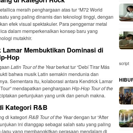
Metallica meraih penghargaan atas tur “M72 World
h satu yang paling dinamis dan teknologi tinggi, dengan
an efek visual spektakuler. Para penggemar metal
lica dalam memperkenalkan konsep baru yang
logi mutakhir.
k Lamar Membuktikan Dominasi di
ip-Hop
script
rgaan
Latin Tour of the Year
berkat tur “Debí Tirar Más
 bukti bahwa musik Latin semakin mendunia dan
HIBU
ya. Sementara itu, kolaborasi antara Kendrick Lamar
l Tour” mendapatkan penghargaan
Hip-Hop Tour of the
ciptakan pertunjukan yang unik dan penuh makna.
i Kategori R&B
g di kategori
R&B Tour of the Year
dengan tur “After
unjukan ini dianggap sebagai salah satu yang paling
u-lagu yang membangkitkan perasaan mendalam di