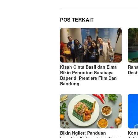
i
g
a
POS TERKAIT
s
i
p
o
s
Kisah Cinta Basil dan Elma
Raha
Bikin Penonton Surabaya
Dest
Baper di Premiere Film Dan
Bandung
Bikin Ngiler! Panduan
Kons