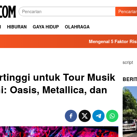
Pencaria
I
HIBURAN
GAYA HIDUP
OLAHRAGA
Mengenal 5 Faktor Risiko Kesehatan
script
tinggi untuk Tour Musik
BERI
i: Oasis, Metallica, dan