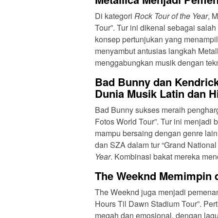
Di kategori
Rock Tour of the Year
, 
Tour”. Tur ini dikenal sebagai sala
konsep pertunjukan yang menampilk
menyambut antusias langkah Metal
menggabungkan musik dengan tekno
Bad Bunny dan Kendric
Dunia Musik Latin dan H
Bad Bunny sukses meraih pengha
Fotos World Tour”. Tur ini menjadi
mampu bersaing dengan genre lainn
dan SZA dalam tur “Grand Nationa
Year
. Kombinasi bakat mereka men
The Weeknd Memimpin d
The Weeknd juga menjadi pemenan
Hours Til Dawn Stadium Tour”. Pert
megah dan emosional, dengan lag