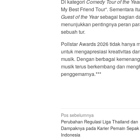
Di kategori
Comedy Tour of the Yea
My Best Friend Tour”. Sementara i
Guest of the Year
sebagai bagian da
menunjukkan pentingnya peran par
sebuah tur.
Pollstar Awards 2026 tidak hanya 
untuk mengapresiasi kreativitas da
musik. Dengan berbagai kemenangan 
musik terus berkembang dan mengh
penggemarnya.***
N
Pos sebelumnya
Perubahan Regulasi Liga Thailand dan
a
Dampaknya pada Karier Pemain Sepak
v
Indonesia