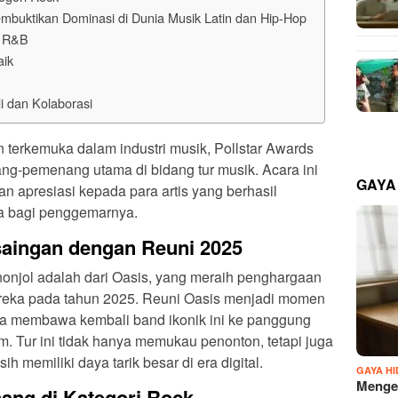
buktikan Dominasi di Dunia Musik Latin dan Hip-Hop
i R&B
aik
 dan Kolaborasi
terkemuka dalam industri musik, Pollstar Awards
-pemenang utama di bidang tur musik. Acara ini
GAYA
n apresiasi kepada para artis yang berhasil
a bagi penggemarnya.
aingan dengan Reuni 2025
Salah satu kemenangan paling menonjol adalah dari Oasis, yang meraih penghargaan
ereka pada tahun 2025. Reuni Oasis menjadi momen
na membawa kembali band ikonik ini ke panggung
. Tur ini tidak hanya memukau penonton, tetapi juga
h memiliki daya tarik besar di era digital.
GAYA H
Mengen
ang di Kategori Rock