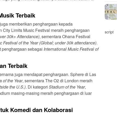
Musik Terbaik
rds juga memberikan penghargaan kepada
penyelenggara festival musik. Austin City Limits Music Festival meraih penghargaan
script
 over 30k+ Attendance)
, sementara Ohana Festival
c Festival of the Year (Global; under 30k attendance)
.
at penghargaan sebagai
International Music Festival of
an Terbaik
ternama juga mendapat penghargaan. Sphere di Las
 of the Year
, sementara The O2 di London meraih
side the U.S.)
. Di kategori
Stadium of the Year
,
adium masing-masing meraih penghargaan di luar
tuk Komedi dan Kolaborasi