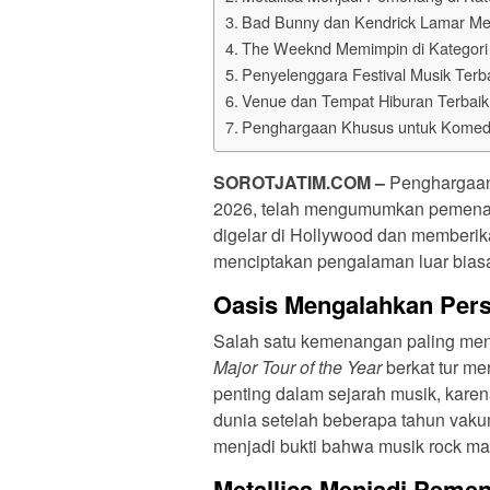
Bad Bunny dan Kendrick Lamar Mem
The Weeknd Memimpin di Kategor
Penyelenggara Festival Musik Terb
Venue dan Tempat Hiburan Terbaik
Penghargaan Khusus untuk Komedi
SOROTJATIM.COM –
Penghargaan 
2026, telah mengumumkan pemenang
digelar di Hollywood dan memberika
menciptakan pengalaman luar bias
Oasis Mengalahkan Pers
Major Tour of the Year
berkat tur m
penting dalam sejarah musik, kare
dunia setelah beberapa tahun vakum
menjadi bukti bahwa musik rock masi
Metallica Menjadi Pemen