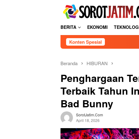
L
tutup
o
n
c
BERITA
EKONOMI
TEKNOLOG
a
t
Konten Spesial
k
e
k
o
Beranda
HIBURAN
n
Penghargaan Ter
t
e
Terbaik Tahun In
n
Bad Bunny
SorotJatim.com
April 18, 2026