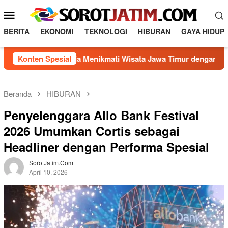
L
M
o
e
n
BERITA
EKONOMI
TEKNOLOGI
HIBURAN
GAYA HIDUP
n
c
a
u
Konten Spesial
Rahasia Menikmati Wisata Jawa Timur dengan Biaya Hem
t
M
k
o
e
b
k
Beranda
HIBURAN
o
i
Penyelenggara Allo Bank Festival
n
l
t
2026 Umumkan Cortis sebagai
e
e
Headliner dengan Performa Spesial
n
SorotJatim.com
April 10, 2026