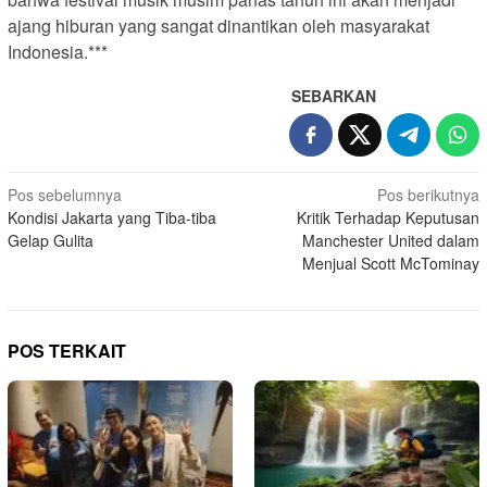
ajang hiburan yang sangat dinantikan oleh masyarakat
Indonesia.***
SEBARKAN
N
Pos sebelumnya
Pos berikutnya
Kondisi Jakarta yang Tiba-tiba
Kritik Terhadap Keputusan
a
Gelap Gulita
Manchester United dalam
v
Menjual Scott McTominay
i
g
a
POS TERKAIT
s
i
p
o