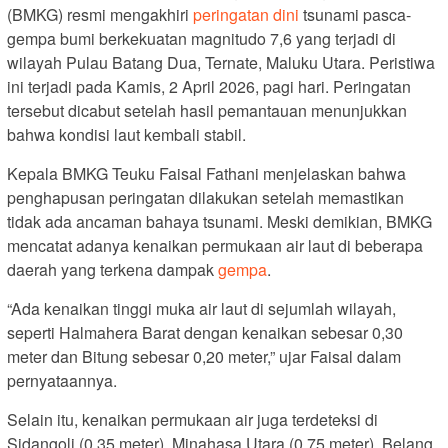
(BMKG) resmi mengakhiri
peringatan dini
tsunami pasca-
gempa bumi berkekuatan magnitudo 7,6 yang terjadi di
wilayah Pulau Batang Dua, Ternate, Maluku Utara. Peristiwa
ini terjadi pada Kamis, 2 April 2026, pagi hari. Peringatan
tersebut dicabut setelah hasil pemantauan menunjukkan
bahwa kondisi laut kembali stabil.
Kepala BMKG Teuku Faisal Fathani menjelaskan bahwa
penghapusan peringatan dilakukan setelah memastikan
tidak ada ancaman bahaya tsunami. Meski demikian, BMKG
mencatat adanya kenaikan permukaan air laut di beberapa
daerah yang terkena dampak
gempa
.
“Ada kenaikan tinggi muka air laut di sejumlah wilayah,
seperti Halmahera Barat dengan kenaikan sebesar 0,30
meter dan Bitung sebesar 0,20 meter,” ujar Faisal dalam
pernyataannya.
Selain itu, kenaikan permukaan air juga terdeteksi di
Sidangoli (0,35 meter), Minahasa Utara (0,75 meter), Belang