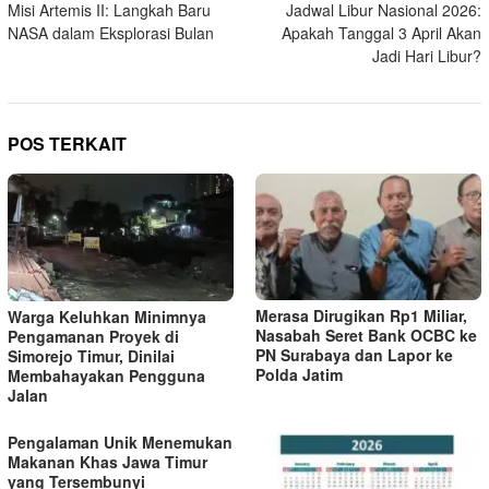
Misi Artemis II: Langkah Baru
Jadwal Libur Nasional 2026:
a
NASA dalam Eksplorasi Bulan
Apakah Tanggal 3 April Akan
v
Jadi Hari Libur?
i
g
a
POS TERKAIT
s
i
p
o
s
Merasa Dirugikan Rp1 Miliar,
Warga Keluhkan Minimnya
Nasabah Seret Bank OCBC ke
Pengamanan Proyek di
PN Surabaya dan Lapor ke
Simorejo Timur, Dinilai
Polda Jatim
Membahayakan Pengguna
Jalan
Pengalaman Unik Menemukan
Makanan Khas Jawa Timur
yang Tersembunyi