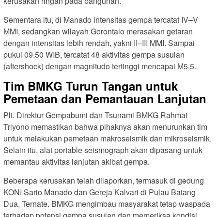
kerusakan ringan pada bangunan.
Sementara itu, di Manado intensitas gempa tercatat IV–V
MMI, sedangkan wilayah Gorontalo merasakan getaran
dengan intensitas lebih rendah, yakni II–III MMI. Sampai
pukul 09.50 WIB, tercatat 48 aktivitas gempa susulan
(aftershock) dengan magnitudo tertinggi mencapai M5,5.
Tim BMKG Turun Tangan untuk
Pemetaan dan Pemantauan Lanjutan
Plt. Direktur Gempabumi dan Tsunami BMKG Rahmat
Triyono memastikan bahwa pihaknya akan menurunkan tim
untuk melakukan pemetaan makroseismik dan mikroseismik.
Selain itu, alat portable seismograph akan dipasang untuk
memantau aktivitas lanjutan akibat gempa.
Beberapa kerusakan telah dilaporkan, termasuk di gedung
KONI Sario Manado dan Gereja Kalvari di Pulau Batang
Dua, Ternate. BMKG mengimbau masyarakat tetap waspada
terhadap potensi gempa susulan dan memeriksa kondisi