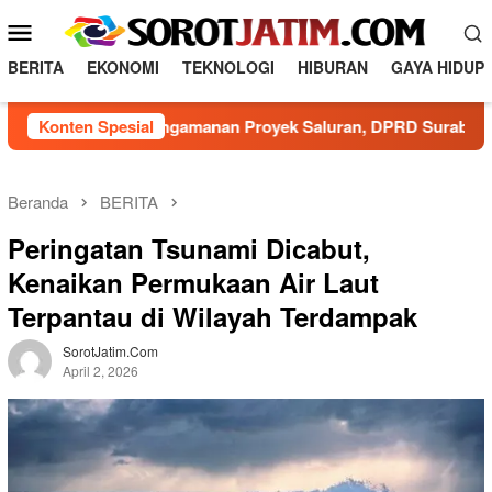
L
M
o
e
n
BERITA
EKONOMI
TEKNOLOGI
HIBURAN
GAYA HIDUP
n
c
a
u
Minim Pengamanan Proyek Saluran, DPRD Surabaya Minta 
Konten Spesial
t
M
k
o
e
b
k
Beranda
BERITA
o
i
Peringatan Tsunami Dicabut,
n
l
t
Kenaikan Permukaan Air Laut
e
e
Terpantau di Wilayah Terdampak
n
SorotJatim.com
April 2, 2026