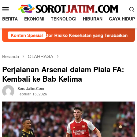
L
M
o
e
n
BERITA
EKONOMI
TEKNOLOGI
HIBURAN
GAYA HIDUP
n
c
a
u
genal 5 Faktor Risiko Kesehatan yang Terabaikan
Konten Spesial
Dire
t
M
k
o
e
b
k
Beranda
OLAHRAGA
o
i
Perjalanan Arsenal dalam Piala FA:
n
l
t
Kembali ke Bab Kelima
e
e
n
SorotJatim.com
Februari 15, 2026