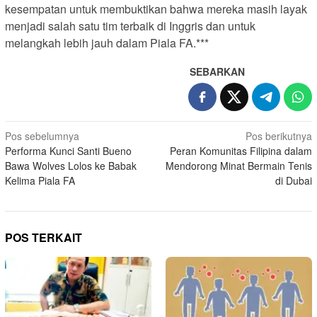
kesempatan untuk membuktikan bahwa mereka masih layak
menjadi salah satu tim terbaik di Inggris dan untuk
melangkah lebih jauh dalam Piala FA.***
SEBARKAN
N
Pos sebelumnya
Pos berikutnya
Performa Kunci Santi Bueno
Peran Komunitas Filipina dalam
a
Bawa Wolves Lolos ke Babak
Mendorong Minat Bermain Tenis
v
Kelima Piala FA
di Dubai
i
g
a
POS TERKAIT
s
i
p
o