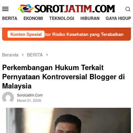
L
M
o
e
n
BERITA
EKONOMI
TEKNOLOGI
HIBURAN
GAYA HIDUP
n
c
a
u
ngenal 5 Faktor Risiko Kesehatan yang Terabaikan
Konten Spesial
Dire
t
M
k
o
e
b
k
Beranda
BERITA
o
i
Perkembangan Hukum Terkait
n
l
t
Pernyataan Kontroversial Blogger di
e
e
Malaysia
n
SorotJatim.com
Maret 31, 2026