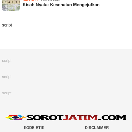
Kisah Nyata: Kesehatan Mengejutkan
script
script
script
script
KODE ETIK
DISCLAIMER