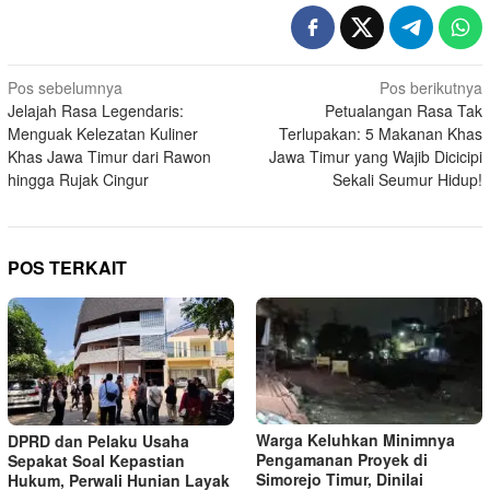
N
Pos sebelumnya
Pos berikutnya
Jelajah Rasa Legendaris:
Petualangan Rasa Tak
a
Menguak Kelezatan Kuliner
Terlupakan: 5 Makanan Khas
v
Khas Jawa Timur dari Rawon
Jawa Timur yang Wajib Dicicipi
i
hingga Rujak Cingur
Sekali Seumur Hidup!
g
a
s
POS TERKAIT
i
p
o
s
Warga Keluhkan Minimnya
DPRD dan Pelaku Usaha
Pengamanan Proyek di
Sepakat Soal Kepastian
Simorejo Timur, Dinilai
Hukum, Perwali Hunian Layak