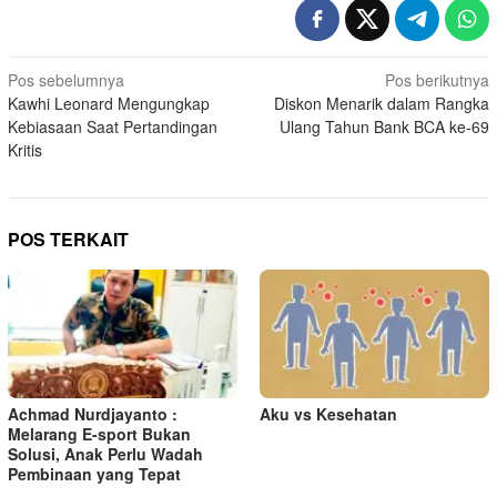
N
Pos sebelumnya
Pos berikutnya
Kawhi Leonard Mengungkap
Diskon Menarik dalam Rangka
a
Kebiasaan Saat Pertandingan
Ulang Tahun Bank BCA ke-69
v
Kritis
i
g
a
POS TERKAIT
s
i
p
o
s
Achmad Nurdjayanto :
Aku vs Kesehatan
Melarang E-sport Bukan
Solusi, Anak Perlu Wadah
Pembinaan yang Tepat