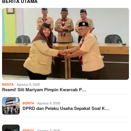
BERITA UTAMA
Agustus 8, 2026
BERITA
Resmi! Siti Mariyam Pimpin Kwarcab P…
Agustus 6, 2026
BERITA
DPRD dan Pelaku Usaha Sepakat Soal K…
Agustus 3, 2026
BERITA