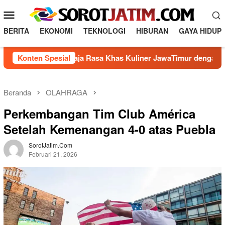
L
M
o
e
n
BERITA
EKONOMI
TEKNOLOGI
HIBURAN
GAYA HIDUP
n
c
a
u
Membuat Raja Rasa Khas Kuliner JawaTimur dengan 5 Bahan L
Konten Spesial
t
M
k
o
e
b
k
Beranda
OLAHRAGA
o
i
Perkembangan Tim Club América
n
l
t
Setelah Kemenangan 4-0 atas Puebla
e
e
n
SorotJatim.com
Februari 21, 2026