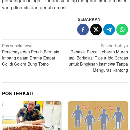
persaingan di Liga 1 Indonesia tetap menghadirkan atmosfer
yang dinamis dan penuh emosi.
SEBARKAN
N
Pos sebelumnya
Pos berikutnya
Persebaya dan Persib Bermain
Rahasia Parcel Lebaran Murah
a
Imbang dalam Drama Empat
tapi Berkelas: Tips & Ide Cerdas
v
Gol di Gelora Bung Tomo
untuk Bingkisan Istimewa Tanpa
i
Menguras Kantong
g
a
s
POS TERKAIT
i
p
o
s