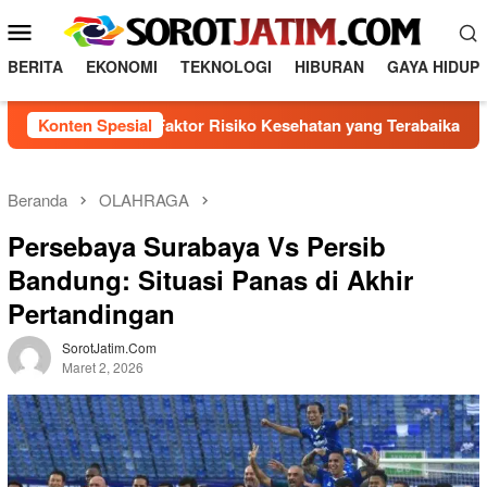
L
M
o
e
n
BERITA
EKONOMI
TEKNOLOGI
HIBURAN
GAYA HIDUP
n
c
a
u
Mengenal 5 Faktor Risiko Kesehatan yang Terabaikan
Konten Spesial
Di
t
M
k
o
e
b
k
Beranda
OLAHRAGA
o
i
Persebaya Surabaya Vs Persib
n
l
t
Bandung: Situasi Panas di Akhir
e
e
Pertandingan
n
SorotJatim.com
Maret 2, 2026