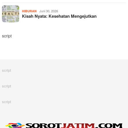
Juni 30, 2026
HIBURAN
Kisah Nyata: Kesehatan Mengejutkan
script
script
script
script