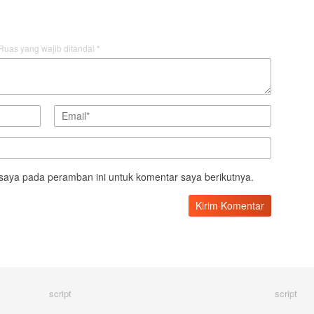
Ruas yang wajib ditandai
*
saya pada peramban ini untuk komentar saya berikutnya.
script
script