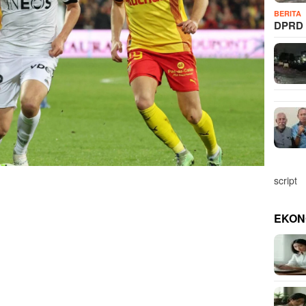
BERITA
DPRD 
script
EKON