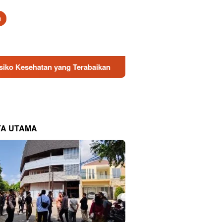
tutup
n
yang Terabaikan
Direksi Baru PDAM Surya Sembada Dap
TA UTAMA