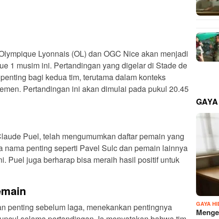
 Olympique Lyonnais (OL) dan OGC Nice akan menjadi
e 1 musim ini. Pertandingan yang digelar di Stade de
penting bagi kedua tim, terutama dalam konteks
semen. Pertandingan ini akan dimulai pada pukul 20.45
GAYA
 Claude Puel, telah mengumumkan daftar pemain yang
 nama penting seperti Pavel Sulc dan pemain lainnya
. Puel juga berharap bisa meraih hasil positif untuk
emain
GAYA H
n penting sebelum laga, menekankan pentingnya
Mengen
uncul selama pertandingan. Ia menyatakan bahwa tim