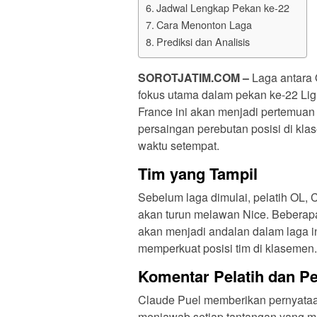
Jadwal Lengkap Pekan ke-22
Cara Menonton Laga
Prediksi dan Analisis
SOROTJATIM
.COM –
Laga antara
fokus utama dalam pekan ke-22 Ligu
France ini akan menjadi pertemuan 
persaingan perebutan posisi di kla
waktu setempat.
Tim yang Tampil
Sebelum laga dimulai, pelatih OL,
akan turun melawan Nice. Beberapa
akan menjadi andalan dalam laga ini
memperkuat posisi tim di klasemen.
Komentar Pelatih dan P
Claude Puel memberikan pernyataa
menjawab setiap tantangan yang m