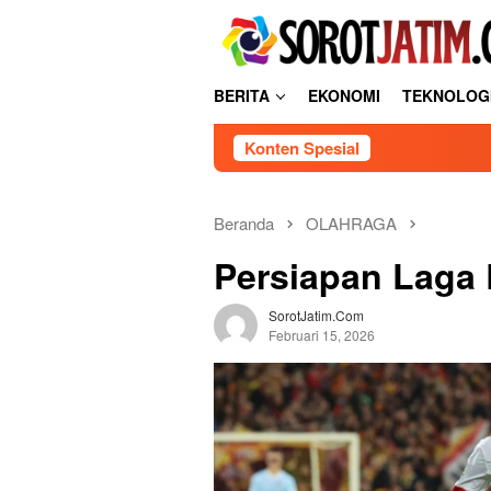
L
tutup
o
n
c
BERITA
EKONOMI
TEKNOLOG
a
t
Konten Spesial
k
e
k
o
Beranda
OLAHRAGA
n
Persiapan Laga 
t
e
n
SorotJatim.com
Februari 15, 2026