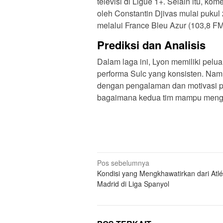
televisi di Ligue 1+. Selain itu, kom
oleh Constantin Djivas mulai puku
melalui France Bleu Azur (103,8 F
Prediksi dan Analisis
Dalam laga ini, Lyon memiliki pel
performa Sulc yang konsisten. Namu
dengan pengalaman dan motivasi p
bagaimana kedua tim mampu mengha
N
Pos sebelumnya
Kondisi yang Mengkhawatirkan dari Atlé
a
Madrid di Liga Spanyol
v
i
g