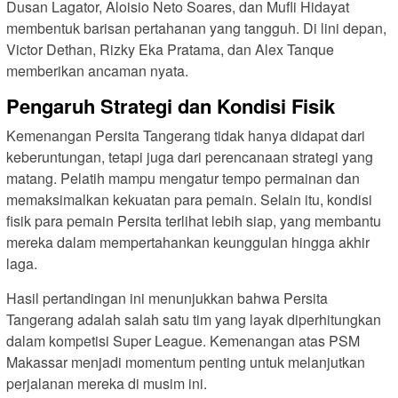
Dusan Lagator, Aloisio Neto Soares, dan Mufli Hidayat
membentuk barisan pertahanan yang tangguh. Di lini depan,
Victor Dethan, Rizky Eka Pratama, dan Alex Tanque
memberikan ancaman nyata.
Pengaruh Strategi dan Kondisi Fisik
Kemenangan Persita Tangerang tidak hanya didapat dari
keberuntungan, tetapi juga dari perencanaan strategi yang
matang. Pelatih mampu mengatur tempo permainan dan
memaksimalkan kekuatan para pemain. Selain itu, kondisi
fisik para pemain Persita terlihat lebih siap, yang membantu
mereka dalam mempertahankan keunggulan hingga akhir
laga.
Hasil pertandingan ini menunjukkan bahwa Persita
Tangerang adalah salah satu tim yang layak diperhitungkan
dalam kompetisi Super League. Kemenangan atas PSM
Makassar menjadi momentum penting untuk melanjutkan
perjalanan mereka di musim ini.