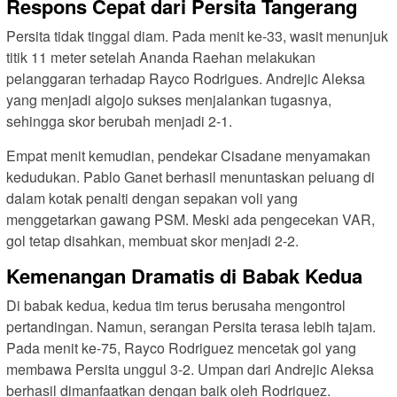
Respons Cepat dari Persita Tangerang
Persita tidak tinggal diam. Pada menit ke-33, wasit menunjuk
titik 11 meter setelah Ananda Raehan melakukan
pelanggaran terhadap Rayco Rodrigues. Andrejic Aleksa
yang menjadi algojo sukses menjalankan tugasnya,
sehingga skor berubah menjadi 2-1.
Empat menit kemudian, pendekar Cisadane menyamakan
kedudukan. Pablo Ganet berhasil menuntaskan peluang di
dalam kotak penalti dengan sepakan voli yang
menggetarkan gawang PSM. Meski ada pengecekan VAR,
gol tetap disahkan, membuat skor menjadi 2-2.
Kemenangan Dramatis di Babak Kedua
Di babak kedua, kedua tim terus berusaha mengontrol
pertandingan. Namun, serangan Persita terasa lebih tajam.
Pada menit ke-75, Rayco Rodriguez mencetak gol yang
membawa Persita unggul 3-2. Umpan dari Andrejic Aleksa
berhasil dimanfaatkan dengan baik oleh Rodriguez.