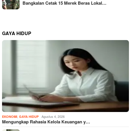
Bangkalan Cetak 15 Merek Beras Lokal…
GAYA HIDUP
,
Agustus 4, 2026
EKONOMI
GAYA HIDUP
Mengungkap Rahasia Kelola Keuangan y…