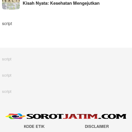
Kisah Nyata: Kesehatan Mengejutkan
script
script
script
script
KODE ETIK
DISCLAIMER