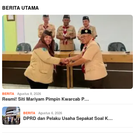
BERITA UTAMA
Agustus 8, 2026
BERITA
Resmi! Siti Mariyam Pimpin Kwarcab P…
Agustus 6, 2026
BERITA
DPRD dan Pelaku Usaha Sepakat Soal K…