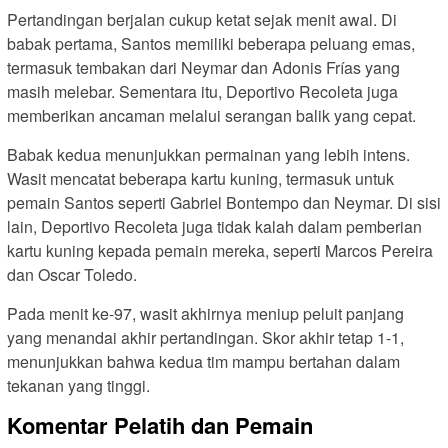
Pertandingan berjalan cukup ketat sejak menit awal. Di
babak pertama, Santos memiliki beberapa peluang emas,
termasuk tembakan dari Neymar dan Adonis Frías yang
masih melebar. Sementara itu, Deportivo Recoleta juga
memberikan ancaman melalui serangan balik yang cepat.
Babak kedua menunjukkan permainan yang lebih intens.
Wasit mencatat beberapa kartu kuning, termasuk untuk
pemain Santos seperti Gabriel Bontempo dan Neymar. Di sisi
lain, Deportivo Recoleta juga tidak kalah dalam pemberian
kartu kuning kepada pemain mereka, seperti Marcos Pereira
dan Oscar Toledo.
Pada menit ke-97, wasit akhirnya meniup peluit panjang
yang menandai akhir pertandingan. Skor akhir tetap 1-1,
menunjukkan bahwa kedua tim mampu bertahan dalam
tekanan yang tinggi.
Komentar Pelatih dan Pemain