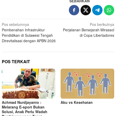
SEBARKAN
N
Pos sebelumnya
Pos berikutnya
Pembenahan Infrastruktur
Perjalanan Bersejarah Mirassol
a
Pendidikan di Sulawesi Tengah
di Copa Libertadores
v
Direvitalisasi dengan APBN 2026
i
g
a
POS TERKAIT
s
i
p
o
s
Achmad Nurdjayanto :
Aku vs Kesehatan
Melarang E-sport Bukan
Solusi, Anak Perlu Wadah