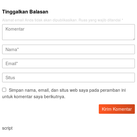
Tinggalkan Balasan
Alamat email Anda tidak akan dipublikasikan.
Ruas yang wajib ditandai
*
Simpan nama, email, dan situs web saya pada peramban ini
untuk komentar saya berikutnya.
script