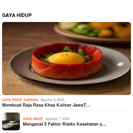
GAYA HIDUP
,
Agustus 9, 2026
GAYA HIDUP
DAERAH
Membuat Raja Rasa Khas Kuliner JawaT…
Agustus 7, 2026
GAYA HIDUP
Mengenal 5 Faktor Risiko Kesehatan y…