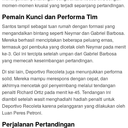
momen-momen krusial yang terjadi sepanjang pertandingan.
Pemain Kunci dan Performa Tim
Santos tampil sebagai tuan rumah dengan formasi yang
mengandalkan bintang seperti Neymar dan Gabriel Barbosa.
Mereka berhasil menciptakan beberapa peluang emas,
termasuk gol pembuka yang dicetak oleh Neymar pada menit
ke-3. Gol ini tercipta setelah umpan dari Gabriel Barbosa
yang memecah keseimbangan pertandingan.
Di sisi lain, Deportivo Recoleta juga menunjukkan performa
solid. Mereka mampu merespons dengan cepat, dan
akhirnya mencetak gol penyeimbang melalui tendangan
penalti Richard Ortiz pada menit ke-45. Tendangan ini
diambil setelah wasit menghadiahi hadiah penalti untuk
Deportivo Recoleta karena pelanggaran yang dilakukan oleh
Luan Peres Petroni.
Perjalanan Pertandingan