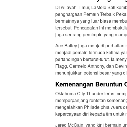
Di wilayah Timur, LaMelo Ball ke
penghargaan Pemain Terbaik Pekan
bermainnya yang luar biasa membua
tersebut. Pencapaian ini membuktik
juga seorang pemimpin yang mam
Ace Bailey juga menjadi perhatian
menjadi pemain termuda kelima yan
pertandingan berturut-turut. Ia m
Flagg, Carmelo Anthony, dan Devin B
menunjukkan potensi besar yang dim
Kemenangan Beruntun O
Oklahoma City Thunder terus memp
memperpanjang rentetan kemenanga
mengalahkan Philadelphia 76ers de
kepercayaan diri kepada tim untuk 
Jared McCain, yang kini bermain u