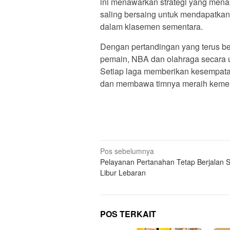
ini menawarkan strategi yang mena
saling bersaing untuk mendapatk
dalam klasemen sementara.
Dengan pertandingan yang terus be
pemain, NBA dan olahraga secara 
Setiap laga memberikan kesempata
dan membawa timnya meraih keme
N
Pos sebelumnya
Pelayanan Pertanahan Tetap Berjalan 
a
Libur Lebaran
v
i
g
POS TERKAIT
a