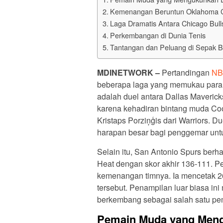
Kemenangan Beruntun Oklahoma C
Laga Dramatis Antara Chicago Bull
Perkembangan di Dunia Tenis
Tantangan dan Peluang di Sepak B
MDINETWORK
–
Pertandingan
NB
beberapa laga yang memukau para 
adalah duel antara Dallas Maverick
karena kehadiran bintang muda Co
Kristaps Porziņģis dari Warriors. 
harapan besar bagi penggemar unt
Selain itu, San Antonio Spurs ber
Heat dengan skor akhir 136-111. 
kemenangan timnya. Ia mencetak 26
tersebut. Penampilan luar biasa 
berkembang sebagai salah satu pem
Pemain Muda yang Meng