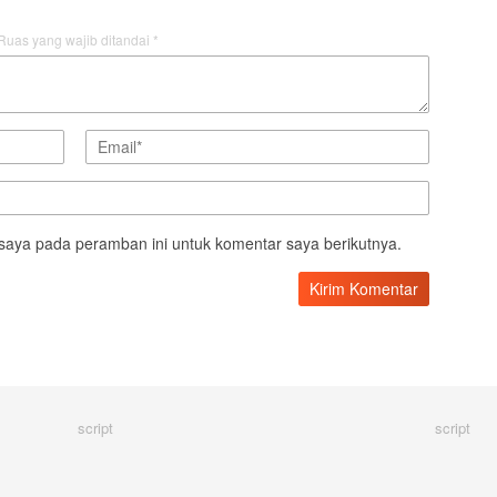
Ruas yang wajib ditandai
*
saya pada peramban ini untuk komentar saya berikutnya.
script
script