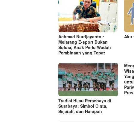
s
i
p
o
s
Achmad Nurdjayanto :
Aku 
Melarang E-sport Bukan
Solusi, Anak Perlu Wadah
Pembinaan yang Tepat
Meng
Wisa
Yang
untu
Pari
Prov
Tradisi Hijau Persebaya di
Surabaya: Simbol Cinta,
Sejarah, dan Harapan