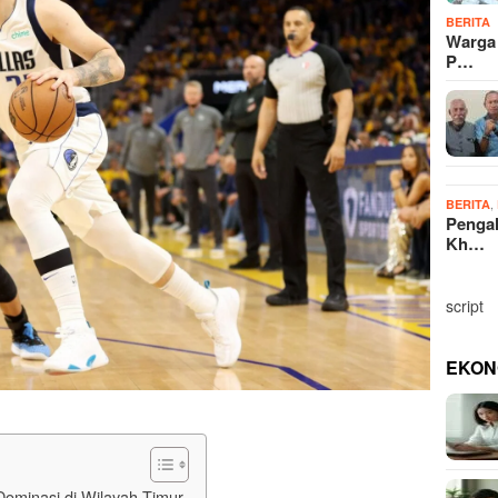
BERITA
Warga
P…
,
BERITA
Penga
Kh…
script
EKON
minasi di Wilayah Timur