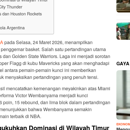
ity Thunder
s dan Houston Rockets
ola Argentina
A
pada Selasa, 24 Maret 2026, menampilkan
penggemar basket. Salah satu pertandingan utama
s dan Golden State Warriors. Laga ini menjadi sorotan
oper Flagg di kubu Mavericks yang akan menghadapi
GAYA
Duel antara pemain-pemain kunci ini memberikan
uk menyaksikan pertandingan yang penuh tensi.
hasil mencatatkan kemenangan meyakinkan atas Miami
Performa Victor Wembanyama menjadi kunci
 poin, 15 rebound, dan lima blok dalam pertandingan
ini menunjukkan bahwa Wembanyama semakin
ain terbaik di NBA.
EKONOM
ukuhkan Dominasi di Wilayah Timur
Mengu