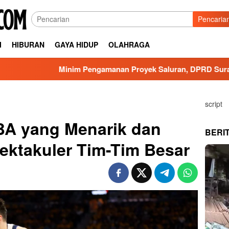
Pencaria
I
HIBURAN
GAYA HIDUP
OLAHRAGA
Minim Pengamanan Proyek Saluran, DPRD Surabaya Minta D
script
BA yang Menarik dan
BERI
ktakuler Tim-Tim Besar