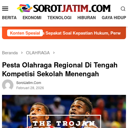
L
M
o
e
n
BERITA
EKONOMI
TEKNOLOGI
HIBURAN
GAYA HIDUP
n
c
a
u
laku Usaha Sepakat Soal Kepastian Hukum, Perwali Hunian Lay
Konten Spesial
t
M
k
o
e
b
k
Beranda
OLAHRAGA
o
i
Pesta Olahraga Regional Di Tengah
n
l
t
Kompetisi Sekolah Menengah
e
e
n
SorotJatim.com
Februari 28, 2026