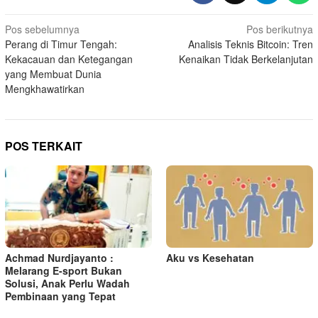
N
Pos sebelumnya
Pos berikutnya
Perang di Timur Tengah:
Analisis Teknis Bitcoin: Tren
a
Kekacauan dan Ketegangan
Kenaikan Tidak Berkelanjutan
v
yang Membuat Dunia
i
Mengkhawatirkan
g
a
s
POS TERKAIT
i
p
o
s
Achmad Nurdjayanto :
Aku vs Kesehatan
Melarang E-sport Bukan
Solusi, Anak Perlu Wadah
Pembinaan yang Tepat