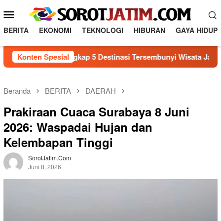
Loncat
Menu
ke
Mobile
konten
BERITA
EKONOMI
TEKNOLOGI
HIBURAN
GAYA HIDUP
Mengungkap 5 Destinasi Tersembunyi Wisata Jawa Timur y
Konten Spesial
Beranda
BERITA
DAERAH
Prakiraan Cuaca Surabaya 8 Juni
2026: Waspadai Hujan dan
Kelembapan Tinggi
SorotJatim.com
Juni 8, 2026