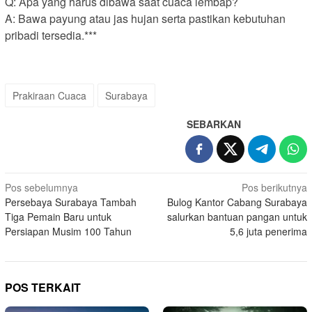
Q: Apa yang harus dibawa saat cuaca lembap?
A: Bawa payung atau jas hujan serta pastikan kebutuhan
pribadi tersedia.***
Prakiraan Cuaca
Surabaya
SEBARKAN
Navigasi
Pos sebelumnya
Pos berikutnya
Persebaya Surabaya Tambah
Bulog Kantor Cabang Surabaya
pos
Tiga Pemain Baru untuk
salurkan bantuan pangan untuk
Persiapan Musim 100 Tahun
5,6 juta penerima
POS TERKAIT