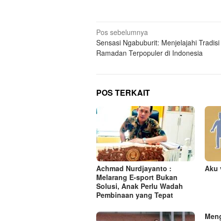
N
Pos sebelumnya
Sensasi Ngabuburit: Menjelajahi Tradisi
a
Ramadan Terpopuler di Indonesia
v
i
g
POS TERKAIT
a
s
i
p
o
s
Achmad Nurdjayanto :
Aku 
Melarang E-sport Bukan
Solusi, Anak Perlu Wadah
Pembinaan yang Tepat
Meng