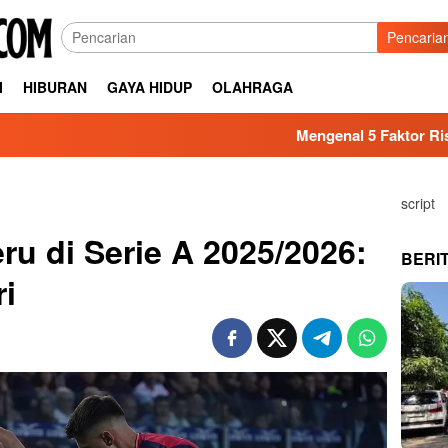
Pencaria
I
HIBURAN
GAYA HIDUP
OLAHRAGA
Mengenal 5 Faktor Risiko Kesehata
script
ru di Serie A 2025/2026:
BERI
ri