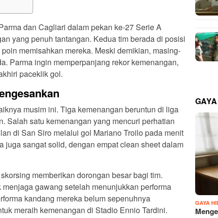
Parma dan Cagliari dalam pekan ke-27 Serie A
an yang penuh tantangan. Kedua tim berada di posisi
a poin memisahkan mereka. Meski demikian, masing-
eda. Parma ingin memperpanjang rekor kemenangan,
hiri paceklik gol.
Mengesankan
GAYA
iknya musim ini. Tiga kemenangan beruntun di liga
n. Salah satu kemenangan yang mencuri perhatian
n di San Siro melalui gol Mariano Troilo pada menit
ka juga sangat solid, dengan empat clean sheet dalam
 skorsing memberikan dorongan besar bagi tim.
uk menjaga gawang setelah menunjukkan performa
performa kandang mereka belum sepenuhnya
GAYA H
ntuk meraih kemenangan di Stadio Ennio Tardini.
Mengen