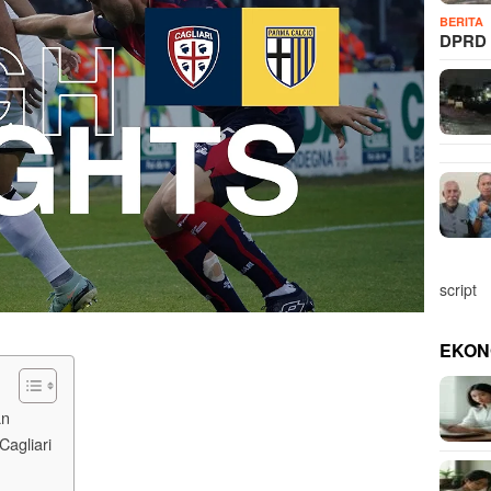
BERITA
DPRD 
script
EKON
an
agliari