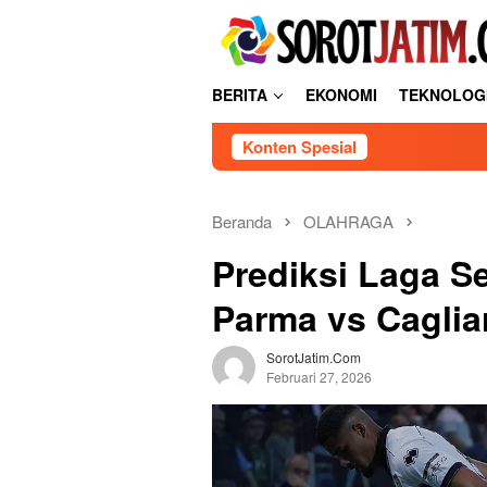
L
tutup
o
n
c
BERITA
EKONOMI
TEKNOLOG
a
t
Konten Spesial
k
e
k
o
Beranda
OLAHRAGA
n
Prediksi Laga Se
t
e
Parma vs Caglia
n
SorotJatim.com
Februari 27, 2026