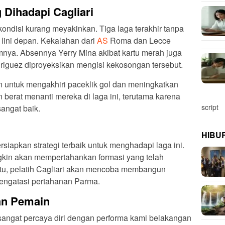
Dihadapi Cagliari
kondisi kurang meyakinkan. Tiga laga terakhir tanpa
lini depan. Kekalahan dari
AS
Roma dan Lecce
nya. Absennya Yerry Mina akibat kartu merah juga
iguez diproyeksikan mengisi kekosongan tersebut.
untuk mengakhiri paceklik gol dan meningkatkan
 berat menanti mereka di laga ini, terutama karena
script
angat baik.
m
HIBU
siapkan strategi terbaik untuk menghadapi laga ini.
gkin akan mempertahankan formasi yang telah
itu, pelatih Cagliari akan mencoba membangun
mengatasi pertahanan Parma.
an Pemain
angat percaya diri dengan performa kami belakangan