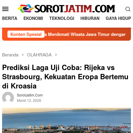
L
M
o
e
n
BERITA
EKONOMI
TEKNOLOGI
HIBURAN
GAYA HIDUP
n
c
a
u
Konten Spesial
Rahasia Menikmati Wisata Jawa Timur dengan Biaya Hem
t
M
k
o
e
b
k
Beranda
OLAHRAGA
o
i
Prediksi Laga Uji Coba: Rijeka vs
n
l
t
Strasbourg, Kekuatan Eropa Bertemu
e
e
di Kroasia
n
SorotJatim.com
Maret 12, 2026