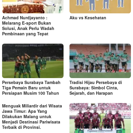
s
Achmad Nurdjayanto :
Aku vs Kesehatan
Melarang E-sport Bukan
Solusi, Anak Perlu Wadah
Pembinaan yang Tepat
Persebaya Surabaya Tambah
Tradisi Hijau Persebaya di
Tiga Pemain Baru untuk
Surabaya: Simbol Cinta,
Persiapan Musim 100 Tahun
Sejarah, dan Harapan
Menguak Miliardir dari Wisata
Jawa Timur: Apa Yang
Dilakukan Malang untuk
Menjadi Destinasi Pariwisata
Terbaik di Provinsi.