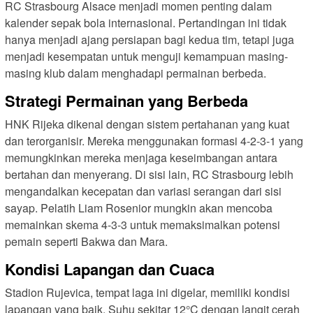
RC Strasbourg Alsace menjadi momen penting dalam
kalender sepak bola internasional. Pertandingan ini tidak
hanya menjadi ajang persiapan bagi kedua tim, tetapi juga
menjadi kesempatan untuk menguji kemampuan masing-
masing klub dalam menghadapi permainan berbeda.
Strategi Permainan yang Berbeda
HNK Rijeka dikenal dengan sistem pertahanan yang kuat
dan terorganisir. Mereka menggunakan formasi 4-2-3-1 yang
memungkinkan mereka menjaga keseimbangan antara
bertahan dan menyerang. Di sisi lain, RC Strasbourg lebih
mengandalkan kecepatan dan variasi serangan dari sisi
sayap. Pelatih Liam Rosenior mungkin akan mencoba
memainkan skema 4-3-3 untuk memaksimalkan potensi
pemain seperti Bakwa dan Mara.
Kondisi Lapangan dan Cuaca
Stadion Rujevica, tempat laga ini digelar, memiliki kondisi
lapangan yang baik. Suhu sekitar 12°C dengan langit cerah