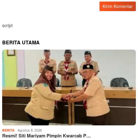
script
BERITA UTAMA
Agustus 8, 2026
BERITA
Resmi! Siti Mariyam Pimpin Kwarcab P…