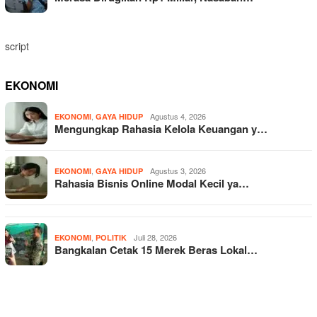
script
EKONOMI
,
Agustus 4, 2026
EKONOMI
GAYA HIDUP
Mengungkap Rahasia Kelola Keuangan y…
,
Agustus 3, 2026
EKONOMI
GAYA HIDUP
Rahasia Bisnis Online Modal Kecil ya…
,
Juli 28, 2026
EKONOMI
POLITIK
Bangkalan Cetak 15 Merek Beras Lokal…