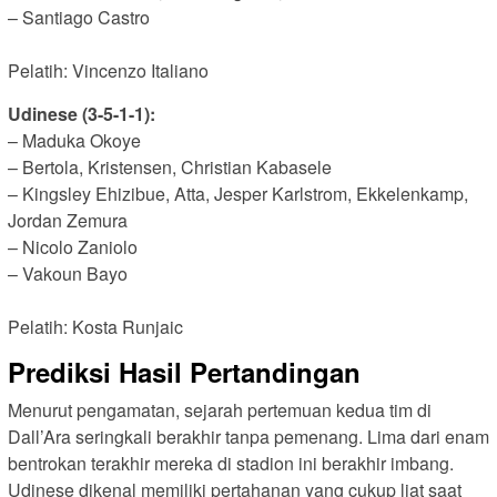
– Santiago Castro
Pelatih: Vincenzo Italiano
Udinese (3-5-1-1):
– Maduka Okoye
– Bertola, Kristensen, Christian Kabasele
– Kingsley Ehizibue, Atta, Jesper Karlstrom, Ekkelenkamp,
Jordan Zemura
– Nicolo Zaniolo
– Vakoun Bayo
Pelatih: Kosta Runjaic
Prediksi Hasil Pertandingan
Menurut pengamatan, sejarah pertemuan kedua tim di
Dall’Ara seringkali berakhir tanpa pemenang. Lima dari enam
bentrokan terakhir mereka di stadion ini berakhir imbang.
Udinese dikenal memiliki pertahanan yang cukup liat saat