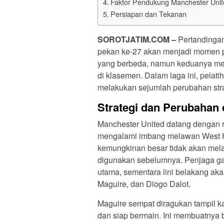
Faktor Pendukung Manchester Unit
Persiapan dan Tekanan
SOROTJATIM
.COM –
Pertandingan
pekan ke-27 akan menjadi momen pe
yang berbeda, namun keduanya mem
di klasemen. Dalam laga ini, pelati
melakukan sejumlah perubahan stra
Strategi dan Perubahan
Manchester United datang dengan re
mengalami imbang melawan West H
kemungkinan besar tidak akan mela
digunakan sebelumnya. Penjaga g
utama, sementara lini belakang aka
Maguire, dan Diogo Dalot.
Maguire sempat diragukan tampil kar
dan siap bermain. Ini membuatnya 