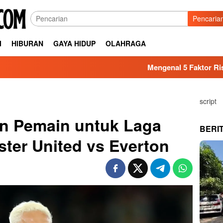
Pencaria
I
HIBURAN
GAYA HIDUP
OLAHRAGA
Mengenal 5 Faktor Risiko Keseha
script
an Pemain untuk Laga
BERI
ter United vs Everton