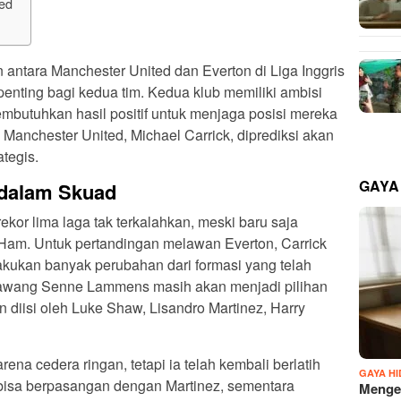
ed
 antara Manchester United dan Everton di Liga Inggris
nting bagi kedua tim. Kedua klub memiliki ambisi
butuhkan hasil positif untuk menjaga posisi mereka
h Manchester United, Michael Carrick, diprediksi akan
tegis.
GAYA
 dalam Skuad
kor lima laga tak terkalahkan, meski baru saja
am. Untuk pertandingan melawan Everton, Carrick
kukan banyak perubahan dari formasi yang telah
awang Senne Lammens masih akan menjadi pilihan
n diisi oleh Luke Shaw, Lisandro Martinez, Harry
ena cedera ringan, tetapi ia telah kembali berlatih
GAYA H
bisa berpasangan dengan Martinez, sementara
Mengen