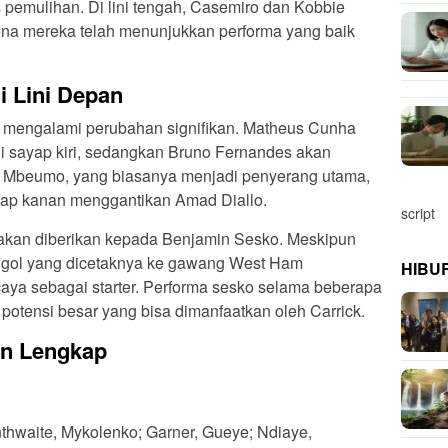
s pemulihan. Di lini tengah, Casemiro dan Kobbie
ena mereka telah menunjukkan performa yang baik
i Lini Depan
n mengalami perubahan signifikan. Matheus Cunha
i sayap kiri, sedangkan Bruno Fernandes akan
n Mbeumo, yang biasanya menjadi penyerang utama,
yap kanan menggantikan Amad Diallo.
script
 akan diberikan kepada Benjamin Sesko. Meskipun
m, gol yang dicetaknya ke gawang West Ham
HIBU
aya sebagai starter. Performa sesko selama beberapa
potensi besar yang bisa dimanfaatkan oleh Carrick.
in Lengkap
anthwaite, Mykolenko; Garner, Gueye; Ndiaye,