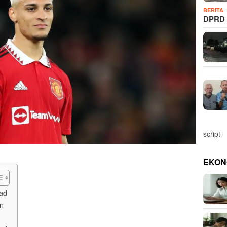
BERITA
DPRD 
script
EKON
ad
n