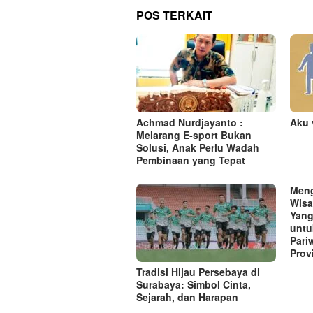
g
POS TERKAIT
a
s
i
p
o
s
Achmad Nurdjayanto :
Aku 
Melarang E-sport Bukan
Solusi, Anak Perlu Wadah
Pembinaan yang Tepat
Meng
Wisa
Yang
untu
Pari
Prov
Tradisi Hijau Persebaya di
Surabaya: Simbol Cinta,
Sejarah, dan Harapan