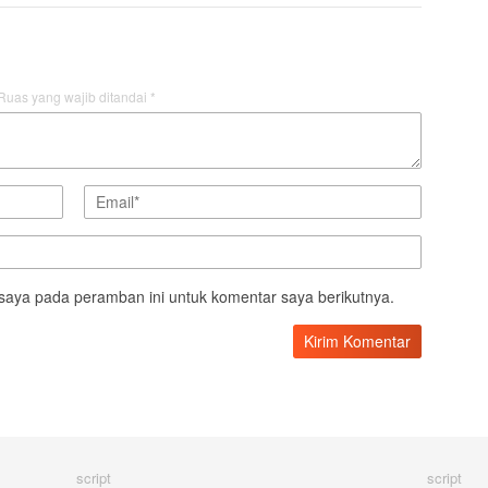
Ruas yang wajib ditandai
*
saya pada peramban ini untuk komentar saya berikutnya.
script
script