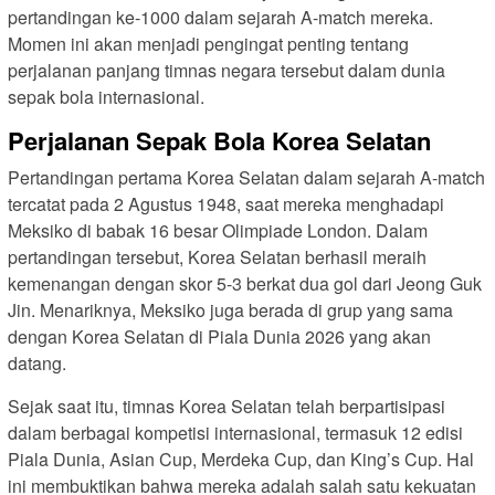
pertandingan ke-1000 dalam sejarah A-match mereka.
Momen ini akan menjadi pengingat penting tentang
perjalanan panjang timnas negara tersebut dalam dunia
sepak bola internasional.
Perjalanan Sepak Bola Korea Selatan
Pertandingan pertama Korea Selatan dalam sejarah A-match
tercatat pada 2 Agustus 1948, saat mereka menghadapi
Meksiko di babak 16 besar Olimpiade London. Dalam
pertandingan tersebut, Korea Selatan berhasil meraih
kemenangan dengan skor 5-3 berkat dua gol dari Jeong Guk
Jin. Menariknya, Meksiko juga berada di grup yang sama
dengan Korea Selatan di Piala Dunia 2026 yang akan
datang.
Sejak saat itu, timnas Korea Selatan telah berpartisipasi
dalam berbagai kompetisi internasional, termasuk 12 edisi
Piala Dunia, Asian Cup, Merdeka Cup, dan King’s Cup. Hal
ini membuktikan bahwa mereka adalah salah satu kekuatan