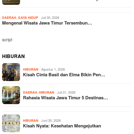
,
Juli 30, 2026
DAERAH
GAYA HIDUP
Mengenal Wisata Jawa Timur Tersembun…
script
HIBURAN
Agustus 1, 2026
HIBURAN
Kisah Cinta Basil dan Elma Bikin Pen…
,
Juli 31, 2026
DAERAH
HIBURAN
Rahasia Wisata Jawa Timur 5 Destinas…
Juni 30, 2026
HIBURAN
Kisah Nyata: Kesehatan Mengejutkan