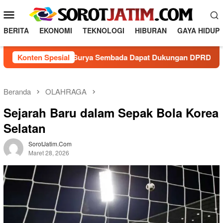
L
M
o
e
n
BERITA
EKONOMI
TEKNOLOGI
HIBURAN
GAYA HIDUP
n
c
a
u
 Baru PDAM Surya Sembada Dapat Dukungan DPRD, Pelayanan Pri
Konten Spesial
t
M
k
o
e
b
k
Beranda
OLAHRAGA
o
i
Sejarah Baru dalam Sepak Bola Korea
n
l
t
Selatan
e
e
n
SorotJatim.com
Maret 28, 2026