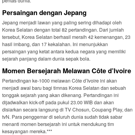
pentas dunia.
Persaingan dengan Jepang
Jepang menjadi lawan yang paling sering dihadapi oleh
Korea Selatan dengan total 82 pertandingan. Dari jumlah
tersebut, Korea Selatan berhasil meraih 42 kemenangan, 23
hasil imbang, dan 17 kekalahan. Ini menunjukkan
persaingan yang ketat antara kedua negara yang memiliki
sejarah panjang dalam dunia sepak bola.
Momen Bersejarah Melawan Côte d’Ivoire
Pertandingan ke-1000 melawan Côte d’Ivoire ini akan
menjadi awal baru bagi timnas Korea Selatan dan sebuah
tonggak sejarah yang akan dikenang. Pertandingan ini
dijadwalkan kick-off pada pukul 23.00 WIB dan akan
disiarkan secara langsung di TV Chosun, Coupang Play, dan
tvN. Para penggemar di seluruh dunia sudah tidak sabar
menanti momen bersejarah ini untuk mendukung tim
kesayangan mereka.***