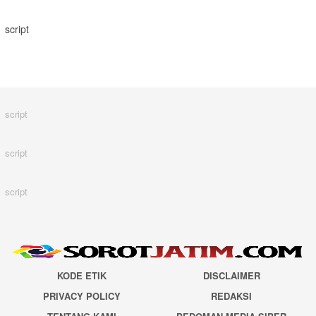
script
script
script
script
KODE ETIK
DISCLAIMER
PRIVACY POLICY
REDAKSI