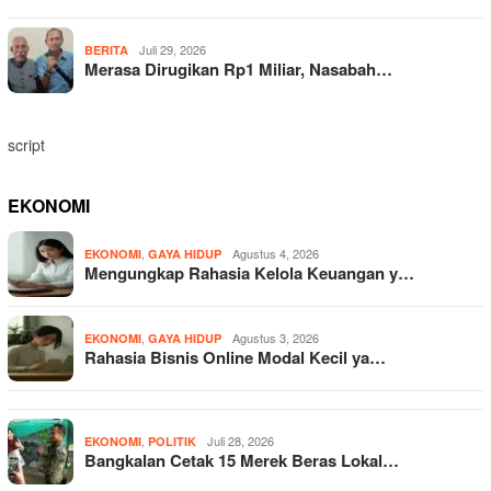
Juli 29, 2026
BERITA
Merasa Dirugikan Rp1 Miliar, Nasabah…
script
EKONOMI
,
Agustus 4, 2026
EKONOMI
GAYA HIDUP
Mengungkap Rahasia Kelola Keuangan y…
,
Agustus 3, 2026
EKONOMI
GAYA HIDUP
Rahasia Bisnis Online Modal Kecil ya…
,
Juli 28, 2026
EKONOMI
POLITIK
Bangkalan Cetak 15 Merek Beras Lokal…