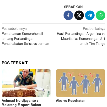
SEBARKAN
N
Pos sebelumnya
Pos berikutnya
Pemahaman Komprehensif
Hasil Pertandingan Argentina vs
a
tentang Pertandingan
Mauritania: Kemenangan 2-1
v
Persahabatan Swiss vs Jerman
untuk Tim Tango
i
g
a
POS TERKAIT
s
i
p
o
s
Achmad Nurdjayanto :
Aku vs Kesehatan
Melarang E-sport Bukan