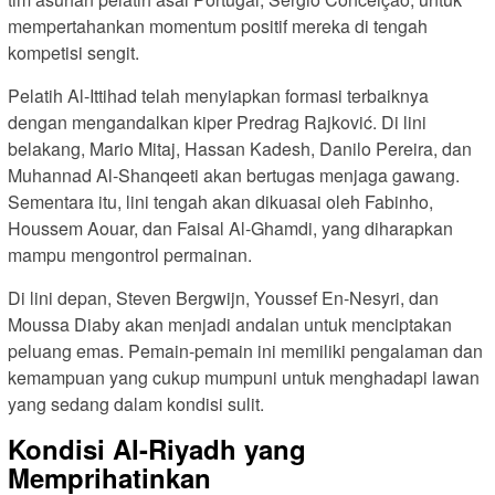
mempertahankan momentum positif mereka di tengah
kompetisi sengit.
Pelatih Al-Ittihad telah menyiapkan formasi terbaiknya
dengan mengandalkan kiper Predrag Rajković. Di lini
belakang, Mario Mitaj, Hassan Kadesh, Danilo Pereira, dan
Muhannad Al-Shanqeeti akan bertugas menjaga gawang.
Sementara itu, lini tengah akan dikuasai oleh Fabinho,
Houssem Aouar, dan Faisal Al-Ghamdi, yang diharapkan
mampu mengontrol permainan.
Di lini depan, Steven Bergwijn, Youssef En-Nesyri, dan
Moussa Diaby akan menjadi andalan untuk menciptakan
peluang emas. Pemain-pemain ini memiliki pengalaman dan
kemampuan yang cukup mumpuni untuk menghadapi lawan
yang sedang dalam kondisi sulit.
Kondisi Al-Riyadh yang
Memprihatinkan