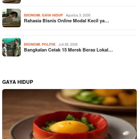
,
Agustus 3, 2026
EKONOMI
GAYA HIDUP
Rahasia Bisnis Online Modal Kecil ya…
,
Juli 28, 2026
EKONOMI
POLITIK
Bangkalan Cetak 15 Merek Beras Lokal…
GAYA HIDUP