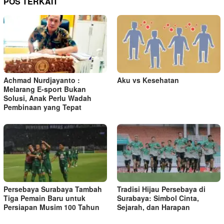
POS TERKAIT
a
s
i
p
o
s
Achmad Nurdjayanto :
Aku vs Kesehatan
Melarang E-sport Bukan
Solusi, Anak Perlu Wadah
Pembinaan yang Tepat
Persebaya Surabaya Tambah
Tradisi Hijau Persebaya di
Tiga Pemain Baru untuk
Surabaya: Simbol Cinta,
Persiapan Musim 100 Tahun
Sejarah, dan Harapan