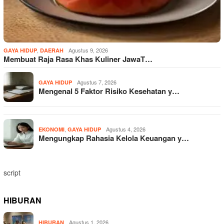
,
Agustus 9, 2026
GAYA HIDUP
DAERAH
Membuat Raja Rasa Khas Kuliner JawaT…
Agustus 7, 2026
GAYA HIDUP
Mengenal 5 Faktor Risiko Kesehatan y…
,
Agustus 4, 2026
EKONOMI
GAYA HIDUP
Mengungkap Rahasia Kelola Keuangan y…
script
HIBURAN
Agustus 1, 2026
HIBURAN