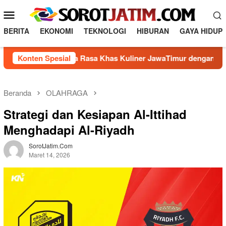
L
M
o
e
n
BERITA
EKONOMI
TEKNOLOGI
HIBURAN
GAYA HIDUP
n
c
a
u
Membuat Raja Rasa Khas Kuliner JawaTimur dengan 5 Bahan Lo
Konten Spesial
t
M
k
o
e
b
k
Beranda
OLAHRAGA
o
i
Strategi dan Kesiapan Al-Ittihad
n
l
t
Menghadapi Al-Riyadh
e
e
n
SorotJatim.com
Maret 14, 2026