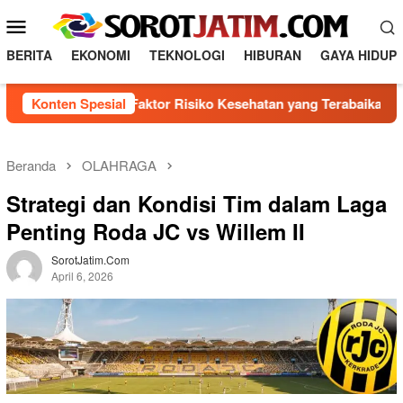
L
M
o
e
n
BERITA
EKONOMI
TEKNOLOGI
HIBURAN
GAYA HIDUP
n
c
a
u
Mengenal 5 Faktor Risiko Kesehatan yang Terabaikan
Konten Spesial
t
M
k
o
e
b
k
Beranda
OLAHRAGA
o
i
Strategi dan Kondisi Tim dalam Laga
n
l
t
Penting Roda JC vs Willem II
e
e
n
SorotJatim.com
April 6, 2026