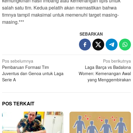
kemungkinan hasil imbang atau kemenangan tipis untuk
salah satu tim. Kedua pelatih akan memastikan bahwa
timnya tampil maksimal untuk memenuhi target masing-
masing.***
SEBARKAN
N
Pos sebelumnya
Pos berikutnya
Pembaruan Formasi Tim
Laga Barça vs Badalona
a
Juventus dan Genoa untuk Laga
Women: Kemenangan Awal
v
Serie A
yang Menggembirakan
i
g
a
POS TERKAIT
s
i
p