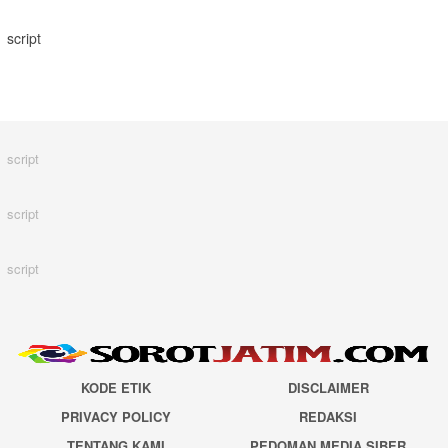
script
script
script
script
KODE ETIK
DISCLAIMER
PRIVACY POLICY
REDAKSI
TENTANG KAMI
PEDOMAN MEDIA SIBER