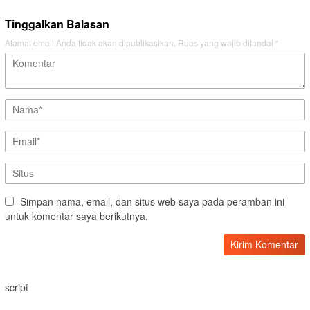
Tinggalkan Balasan
Alamat email Anda tidak akan dipublikasikan.
Ruas yang wajib ditandai
*
Simpan nama, email, dan situs web saya pada peramban ini
untuk komentar saya berikutnya.
script