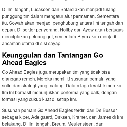
Di lini tengah, Lucassen dan Balard akan menjadi tulang
punggung tim dalam mengatur alur permainan. Sementara
itu, Sowah akan menjadi penghubung antara lini tengah dan
depan. Di sektor penyerang, Holtby dan Ayew akan bertugas
menciptakan peluang gol, sementara Brym akan menjadi
ancaman utama di sisi sayap.
Keunggulan dan Tantangan Go
Ahead Eagles
Go Ahead Eagles juga merupakan tim yang tidak bisa
dianggap remeh. Mereka memiliki susunan pemain yang
solid dan strategi yang matang. Dalam laga terakhir mereka,
tim ini berhasil menunjukkan performa yang baik, dengan
formasi yang cukup kuat di setiap lini.
Susunan pemain Go Ahead Eagles terdiri dari De Busser
sebagai kiper, Adelgaard, Dirksen, Kramer, dan James di lini
belakang. Di lini tengah, Breum, Meulensteen, dan