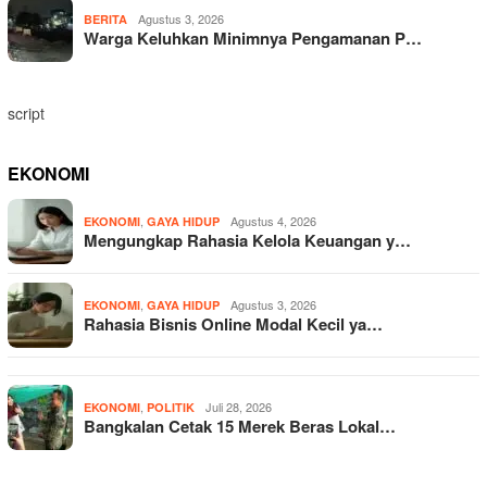
Agustus 3, 2026
BERITA
Warga Keluhkan Minimnya Pengamanan P…
script
EKONOMI
,
Agustus 4, 2026
EKONOMI
GAYA HIDUP
Mengungkap Rahasia Kelola Keuangan y…
,
Agustus 3, 2026
EKONOMI
GAYA HIDUP
Rahasia Bisnis Online Modal Kecil ya…
,
Juli 28, 2026
EKONOMI
POLITIK
Bangkalan Cetak 15 Merek Beras Lokal…