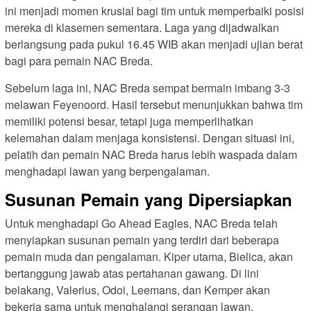
ini menjadi momen krusial bagi tim untuk memperbaiki posisi
mereka di klasemen sementara. Laga yang dijadwalkan
berlangsung pada pukul 16.45 WIB akan menjadi ujian berat
bagi para pemain NAC Breda.
Sebelum laga ini, NAC Breda sempat bermain imbang 3-3
melawan Feyenoord. Hasil tersebut menunjukkan bahwa tim
memiliki potensi besar, tetapi juga memperlihatkan
kelemahan dalam menjaga konsistensi. Dengan situasi ini,
pelatih dan pemain NAC Breda harus lebih waspada dalam
menghadapi lawan yang berpengalaman.
Susunan Pemain yang Dipersiapkan
Untuk menghadapi Go Ahead Eagles, NAC Breda telah
menyiapkan susunan pemain yang terdiri dari beberapa
pemain muda dan pengalaman. Kiper utama, Bielica, akan
bertanggung jawab atas pertahanan gawang. Di lini
belakang, Valerius, Odoi, Leemans, dan Kemper akan
bekerja sama untuk menghalangi serangan lawan.