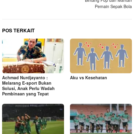
Bintang Pop dan Mantan
i
Pemain Sepak Bola
g
a
s
POS TERKAIT
i
p
o
s
Achmad Nurdjayanto :
Aku vs Kesehatan
Melarang E-sport Bukan
Solusi, Anak Perlu Wadah
Pembinaan yang Tepat