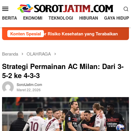
L
M
o
e
n
BERITA
EKONOMI
TEKNOLOGI
HIBURAN
GAYA HIDUP
n
c
a
u
enal 5 Faktor Risiko Kesehatan yang Terabaikan
Konten Spesial
Direks
t
M
k
o
e
b
k
Beranda
OLAHRAGA
o
i
Strategi Permainan AC Milan: Dari 3-
n
l
t
5-2 ke 4-3-3
e
e
n
SorotJatim.com
Maret 22, 2026