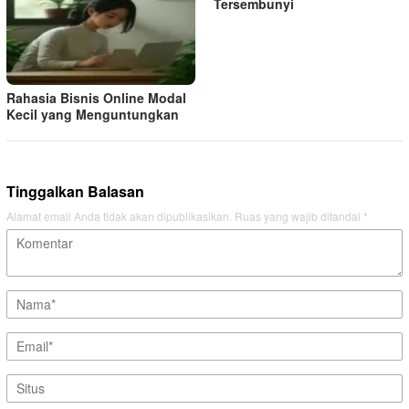
Tersembunyi
Rahasia Bisnis Online Modal
Kecil yang Menguntungkan
Tinggalkan Balasan
Alamat email Anda tidak akan dipublikasikan.
Ruas yang wajib ditandai
*