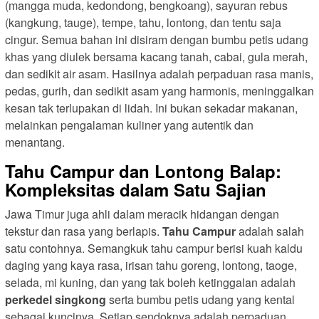
(mangga muda, kedondong, bengkoang), sayuran rebus
(kangkung, tauge), tempe, tahu, lontong, dan tentu saja
cingur. Semua bahan ini disiram dengan bumbu petis udang
khas yang diulek bersama kacang tanah, cabai, gula merah,
dan sedikit air asam. Hasilnya adalah perpaduan rasa manis,
pedas, gurih, dan sedikit asam yang harmonis, meninggalkan
kesan tak terlupakan di lidah. Ini bukan sekadar makanan,
melainkan pengalaman kuliner yang autentik dan
menantang.
Tahu Campur dan Lontong Balap:
Kompleksitas dalam Satu Sajian
Jawa Timur juga ahli dalam meracik hidangan dengan
tekstur dan rasa yang berlapis.
Tahu Campur
adalah salah
satu contohnya. Semangkuk tahu campur berisi kuah kaldu
daging yang kaya rasa, irisan tahu goreng, lontong, taoge,
selada, mi kuning, dan yang tak boleh ketinggalan adalah
perkedel singkong
serta bumbu petis udang yang kental
sebagai kuncinya. Setiap sendoknya adalah perpaduan