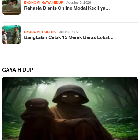
,
Agustus 3, 2026
EKONOMI
GAYA HIDUP
Rahasia Bisnis Online Modal Kecil ya…
,
Juli 28, 2026
EKONOMI
POLITIK
Bangkalan Cetak 15 Merek Beras Lokal…
GAYA HIDUP