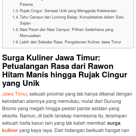
Pesona
Rujak Cingur: Sensasi Unik yang Menggoda Keberanian
Tahu Campur dan Lontong Balap: Kompleksitas dalam Satu
Sajian
Nasi Pecel dan Nasi Campur: Pilihan Sederhana yang
Memuaskan
Lebih dari Sekadar Rasa: Pengalaman Kuliner Jawa Timur
Surga Kuliner Jawa Timur:
Petualangan Rasa dari Rawon
Hitam Manis hingga Rujak Cingur
yang Unik
Jawa Timur
, sebuah provinsi yang tak hanya dikenal dengan
keindahan alamnya yang memukau, mulai dari Gunung
Bromo yang megah hingga pesisir pantai selatan yang
eksotis. Namun, di balik lanskap memesona itu, tersimpan
sebuah harta karun lain yang tak kalah memikat:
surga
kuliner
yang kaya raya. Dari hidangan berkuah hangat nan