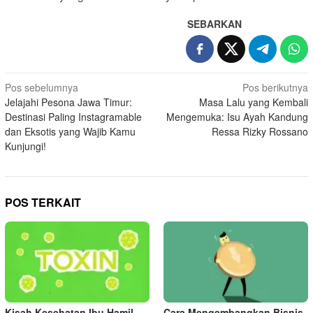
SEBARKAN
N
Pos sebelumnya
Pos berikutnya
Jelajahi Pesona Jawa Timur:
Masa Lalu yang Kembali
a
Destinasi Paling Instagramable
Mengemuka: Isu Ayah Kandung
v
dan Eksotis yang Wajib Kamu
Ressa Rizky Rossano
i
Kunjungi!
g
a
s
POS TERKAIT
i
p
o
s
Kisah Kesehatan Ibu Hamil
Cara Mengembangkan Bisnis