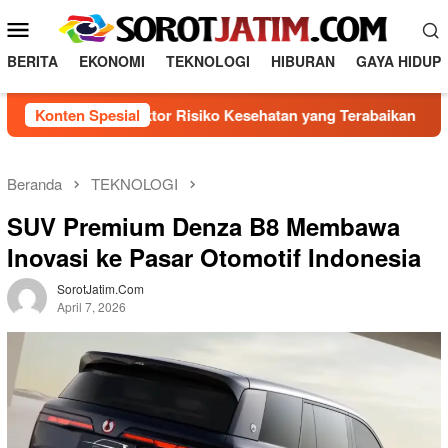
L
M
o
e
n
BERITA
EKONOMI
TEKNOLOGI
HIBURAN
GAYA HIDUP
n
c
a
u
genal 5 Faktor Risiko Kesehatan yang Terabaikan
Konten Spesial
Dire
t
M
k
o
e
b
k
Beranda
TEKNOLOGI
o
i
SUV Premium Denza B8 Membawa
n
l
t
Inovasi ke Pasar Otomotif Indonesia
e
e
n
SorotJatim.com
April 7, 2026