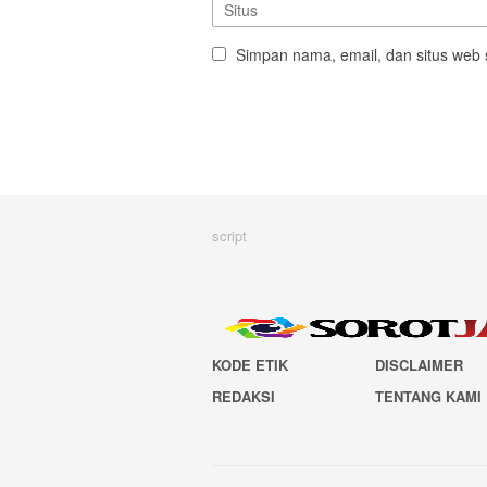
Simpan nama, email, dan situs web 
script
KODE ETIK
DISCLAIMER
REDAKSI
TENTANG KAMI