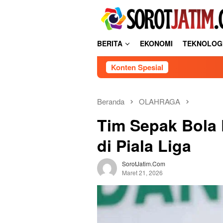
L
tutup
o
n
c
BERITA
EKONOMI
TEKNOLOG
a
t
Konten Spesial
k
e
k
o
Beranda
OLAHRAGA
n
Tim Sepak Bola
t
e
di Piala Liga
n
SorotJatim.com
Maret 21, 2026