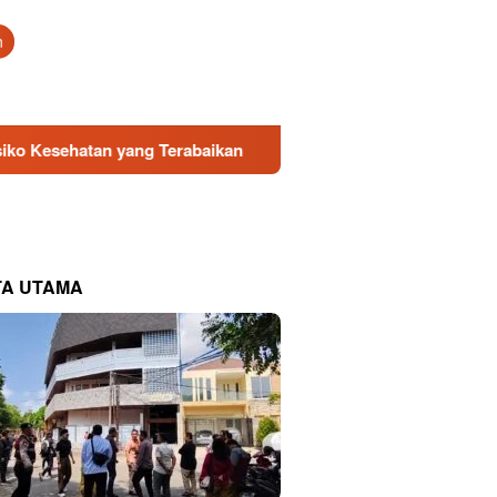
tutup
n
n yang Terabaikan
Direksi Baru PDAM Surya Sembada Da
TA UTAMA