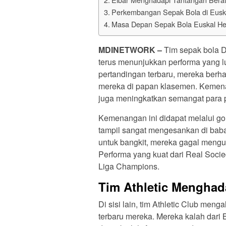
Perkembangan Sepak Bola di Euska
Masa Depan Sepak Bola Euskal He
MDINETWORK
–
Tim sepak bola D
terus menunjukkan performa yang l
pertandingan terbaru, mereka berh
mereka di papan klasemen. Kemenan
juga meningkatkan semangat para 
Kemenangan ini didapat melalui go
tampil sangat mengesankan di bab
untuk bangkit, mereka gagal mengub
Performa yang kuat dari Real Soci
Liga Champions.
Tim Athletic Menghad
Di sisi lain, tim Athletic Club me
terbaru mereka. Mereka kalah dari 