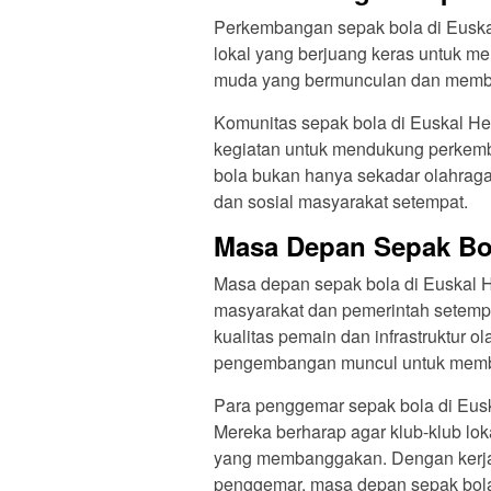
Perkembangan sepak bola di Euskal 
lokal yang berjuang keras untuk me
muda yang bermunculan dan member
Komunitas sepak bola di Euskal He
kegiatan untuk mendukung perkemb
bola bukan hanya sekadar olahraga,
dan sosial masyarakat setempat.
Masa Depan Sepak Bol
Masa depan sepak bola di Euskal H
masyarakat dan pemerintah setemp
kualitas pemain dan infrastruktur o
pengembangan muncul untuk memb
Para penggemar sepak bola di Eusk
Mereka berharap agar klub-klub lo
yang membanggakan. Dengan kerja 
penggemar, masa depan sepak bola E