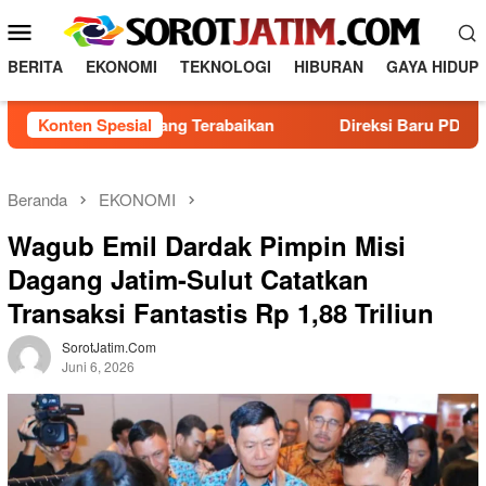
Loncat
Menu
ke
Mobile
konten
BERITA
EKONOMI
TEKNOLOGI
HIBURAN
GAYA HIDUP
ko Kesehatan yang Terabaikan
Konten Spesial
Direksi Baru PDAM Surya
Beranda
EKONOMI
Wagub Emil Dardak Pimpin Misi
Dagang Jatim-Sulut Catatkan
Transaksi Fantastis Rp 1,88 Triliun
SorotJatim.com
Juni 6, 2026