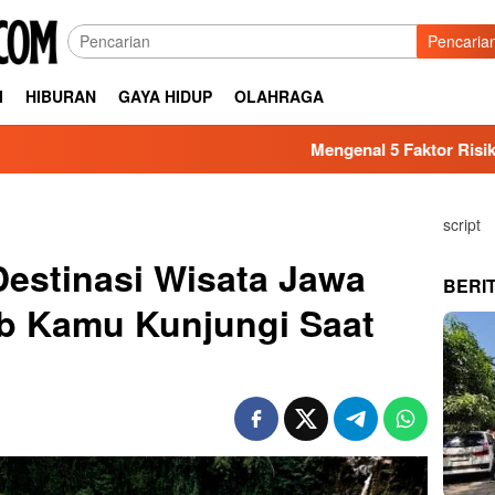
Pencaria
I
HIBURAN
GAYA HIDUP
OLAHRAGA
Mengenal 5 Faktor Risiko Kesehatan y
script
estinasi Wisata Jawa
BERI
ib Kamu Kunjungi Saat