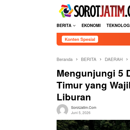
Loncat
tutup
ke
konten
BERITA
EKONOMI
TEKNOLOG
Konten Spesial
Beranda
BERITA
DAERAH
Mengunjungi 5 D
Timur yang Waj
Liburan
SorotJatim.com
Juni 5, 2026