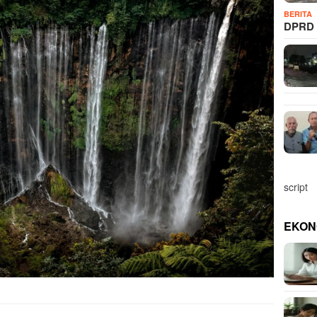
BERITA
DPRD 
script
EKON