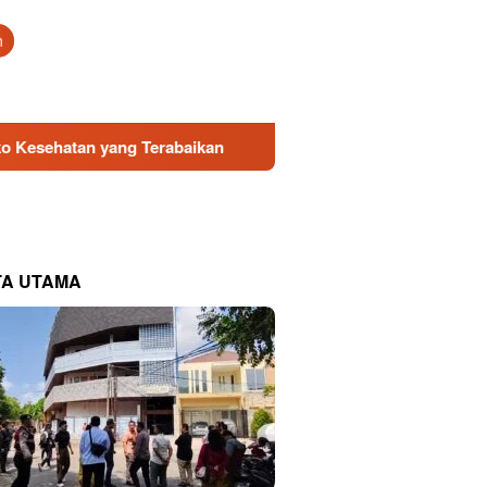
tutup
n
ang Terabaikan
Direksi Baru PDAM Surya Sembada Dapa
TA UTAMA