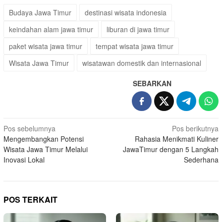
Budaya Jawa Timur
destinasi wisata indonesia
keindahan alam jawa timur
liburan di jawa timur
paket wisata jawa timur
tempat wisata jawa timur
Wisata Jawa Timur
wisatawan domestik dan internasional
SEBARKAN
Navigasi
Pos sebelumnya
Pos berikutnya
Mengembangkan Potensi
Rahasia Menikmati Kuliner
pos
Wisata Jawa Timur Melalui
JawaTimur dengan 5 Langkah
Inovasi Lokal
Sederhana
POS TERKAIT