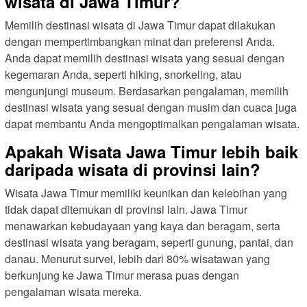
wisata di Jawa Timur?
Memilih destinasi wisata di Jawa Timur dapat dilakukan
dengan mempertimbangkan minat dan preferensi Anda.
Anda dapat memilih destinasi wisata yang sesuai dengan
kegemaran Anda, seperti hiking, snorkeling, atau
mengunjungi museum. Berdasarkan pengalaman, memilih
destinasi wisata yang sesuai dengan musim dan cuaca juga
dapat membantu Anda mengoptimalkan pengalaman wisata.
Apakah Wisata Jawa Timur lebih baik
daripada wisata di provinsi lain?
Wisata Jawa Timur memiliki keunikan dan kelebihan yang
tidak dapat ditemukan di provinsi lain. Jawa Timur
menawarkan kebudayaan yang kaya dan beragam, serta
destinasi wisata yang beragam, seperti gunung, pantai, dan
danau. Menurut survei, lebih dari 80% wisatawan yang
berkunjung ke Jawa Timur merasa puas dengan
pengalaman wisata mereka.