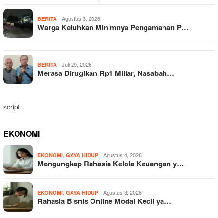
Agustus 3, 2026
BERITA
Warga Keluhkan Minimnya Pengamanan P…
Juli 29, 2026
BERITA
Merasa Dirugikan Rp1 Miliar, Nasabah…
script
EKONOMI
,
Agustus 4, 2026
EKONOMI
GAYA HIDUP
Mengungkap Rahasia Kelola Keuangan y…
,
Agustus 3, 2026
EKONOMI
GAYA HIDUP
Rahasia Bisnis Online Modal Kecil ya…