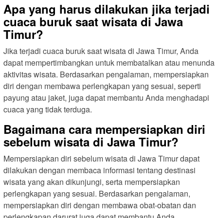
Apa yang harus dilakukan jika terjadi
cuaca buruk saat wisata di Jawa
Timur?
Jika terjadi cuaca buruk saat wisata di Jawa Timur, Anda
dapat mempertimbangkan untuk membatalkan atau menunda
aktivitas wisata. Berdasarkan pengalaman, mempersiapkan
diri dengan membawa perlengkapan yang sesuai, seperti
payung atau jaket, juga dapat membantu Anda menghadapi
cuaca yang tidak terduga.
Bagaimana cara mempersiapkan diri
sebelum wisata di Jawa Timur?
Mempersiapkan diri sebelum wisata di Jawa Timur dapat
dilakukan dengan membaca informasi tentang destinasi
wisata yang akan dikunjungi, serta mempersiapkan
perlengkapan yang sesuai. Berdasarkan pengalaman,
mempersiapkan diri dengan membawa obat-obatan dan
perlengkapan darurat juga dapat membantu Anda