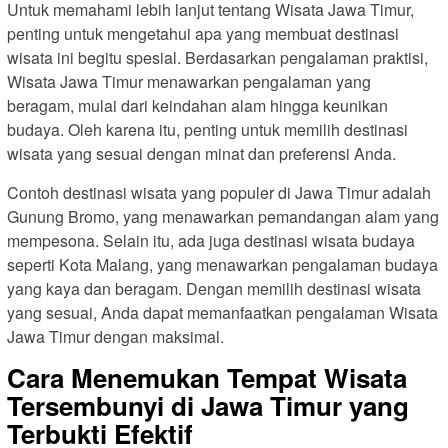
Untuk memahami lebih lanjut tentang Wisata Jawa Timur,
penting untuk mengetahui apa yang membuat destinasi
wisata ini begitu spesial. Berdasarkan pengalaman praktisi,
Wisata Jawa Timur menawarkan pengalaman yang
beragam, mulai dari keindahan alam hingga keunikan
budaya. Oleh karena itu, penting untuk memilih destinasi
wisata yang sesuai dengan minat dan preferensi Anda.
Contoh destinasi wisata yang populer di Jawa Timur adalah
Gunung Bromo, yang menawarkan pemandangan alam yang
mempesona. Selain itu, ada juga destinasi wisata budaya
seperti Kota Malang, yang menawarkan pengalaman budaya
yang kaya dan beragam. Dengan memilih destinasi wisata
yang sesuai, Anda dapat memanfaatkan pengalaman Wisata
Jawa Timur dengan maksimal.
Cara Menemukan Tempat Wisata
Tersembunyi di Jawa Timur yang
Terbukti Efektif