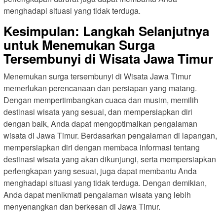
menghadapi situasi yang tidak terduga.
Kesimpulan: Langkah Selanjutnya
untuk Menemukan Surga
Tersembunyi di Wisata Jawa Timur
Menemukan surga tersembunyi di Wisata Jawa Timur
memerlukan perencanaan dan persiapan yang matang.
Dengan mempertimbangkan cuaca dan musim, memilih
destinasi wisata yang sesuai, dan mempersiapkan diri
dengan baik, Anda dapat mengoptimalkan pengalaman
wisata di Jawa Timur. Berdasarkan pengalaman di lapangan,
mempersiapkan diri dengan membaca informasi tentang
destinasi wisata yang akan dikunjungi, serta mempersiapkan
perlengkapan yang sesuai, juga dapat membantu Anda
menghadapi situasi yang tidak terduga. Dengan demikian,
Anda dapat menikmati pengalaman wisata yang lebih
menyenangkan dan berkesan di Jawa Timur.