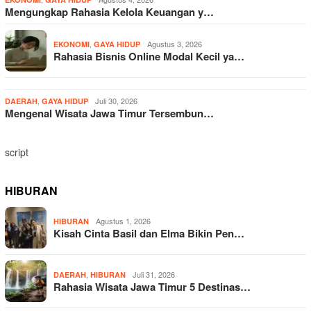
Mengungkap Rahasia Kelola Keuangan y…
,
Agustus 3, 2026
EKONOMI
GAYA HIDUP
Rahasia Bisnis Online Modal Kecil ya…
,
Juli 30, 2026
DAERAH
GAYA HIDUP
Mengenal Wisata Jawa Timur Tersembun…
script
HIBURAN
Agustus 1, 2026
HIBURAN
Kisah Cinta Basil dan Elma Bikin Pen…
,
Juli 31, 2026
DAERAH
HIBURAN
Rahasia Wisata Jawa Timur 5 Destinas…