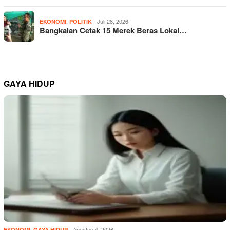
,
Juli 28, 2026
EKONOMI
POLITIK
Bangkalan Cetak 15 Merek Beras Lokal…
GAYA HIDUP
,
Agustus 4, 2026
EKONOMI
GAYA HIDUP