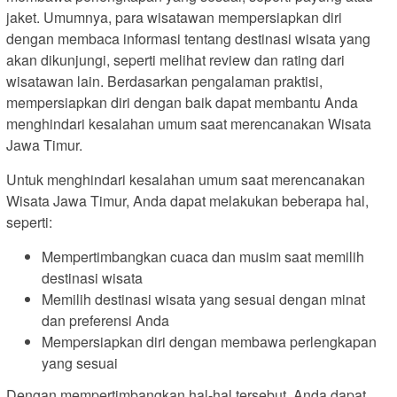
jaket. Umumnya, para wisatawan mempersiapkan diri
dengan membaca informasi tentang destinasi wisata yang
akan dikunjungi, seperti melihat review dan rating dari
wisatawan lain. Berdasarkan pengalaman praktisi,
mempersiapkan diri dengan baik dapat membantu Anda
menghindari kesalahan umum saat merencanakan Wisata
Jawa Timur.
Untuk menghindari kesalahan umum saat merencanakan
Wisata Jawa Timur, Anda dapat melakukan beberapa hal,
seperti:
Mempertimbangkan cuaca dan musim saat memilih
destinasi wisata
Memilih destinasi wisata yang sesuai dengan minat
dan preferensi Anda
Mempersiapkan diri dengan membawa perlengkapan
yang sesuai
Dengan mempertimbangkan hal-hal tersebut, Anda dapat