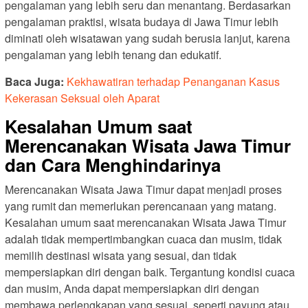
pengalaman yang lebih seru dan menantang. Berdasarkan
pengalaman praktisi, wisata budaya di Jawa Timur lebih
diminati oleh wisatawan yang sudah berusia lanjut, karena
pengalaman yang lebih tenang dan edukatif.
Baca Juga:
Kekhawatiran terhadap Penanganan Kasus
Kekerasan Seksual oleh Aparat
Kesalahan Umum saat
Merencanakan Wisata Jawa Timur
dan Cara Menghindarinya
Merencanakan Wisata Jawa Timur dapat menjadi proses
yang rumit dan memerlukan perencanaan yang matang.
Kesalahan umum saat merencanakan Wisata Jawa Timur
adalah tidak mempertimbangkan cuaca dan musim, tidak
memilih destinasi wisata yang sesuai, dan tidak
mempersiapkan diri dengan baik. Tergantung kondisi cuaca
dan musim, Anda dapat mempersiapkan diri dengan
membawa perlengkapan yang sesuai, seperti payung atau