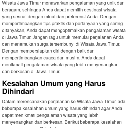
Wisata Jawa Timur menawarkan pengalaman yang unik dan
beragam, sehingga Anda dapat memilih destinasi wisata
yang sesuai dengan minat dan preferensi Anda. Dengan
mempertimbangkan tips praktis dan pertanyaan yang sering
ditanyakan, Anda dapat mengoptimalkan pengalaman wisata
di Jawa Timur. Jangan ragu untuk memulai perjalanan Anda
dan menemukan surga tersembunyi di Wisata Jawa Timur.
Dengan mempersiapkan diri dengan baik dan
mempertimbangkan cuaca dan musim, Anda dapat
menikmati pengalaman wisata yang lebih menyenangkan
dan berkesan di Jawa Timur.
Kesalahan Umum yang Harus
Dihindari
Dalam merencanakan perjalanan ke Wisata Jawa Timur, ada
beberapa kesalahan umum yang harus dihindari agar Anda
dapat menikmati pengalaman wisata yang lebih
menyenangkan dan berkesan. Berikut beberapa kesalahan