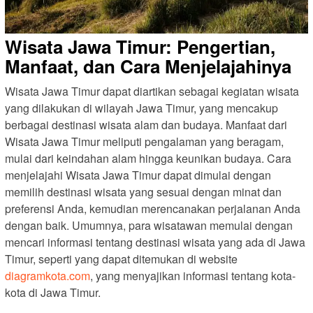
Wisata Jawa Timur: Pengertian,
Manfaat, dan Cara Menjelajahinya
Wisata Jawa Timur dapat diartikan sebagai kegiatan wisata
yang dilakukan di wilayah Jawa Timur, yang mencakup
berbagai destinasi wisata alam dan budaya. Manfaat dari
Wisata Jawa Timur meliputi pengalaman yang beragam,
mulai dari keindahan alam hingga keunikan budaya. Cara
menjelajahi Wisata Jawa Timur dapat dimulai dengan
memilih destinasi wisata yang sesuai dengan minat dan
preferensi Anda, kemudian merencanakan perjalanan Anda
dengan baik. Umumnya, para wisatawan memulai dengan
mencari informasi tentang destinasi wisata yang ada di Jawa
Timur, seperti yang dapat ditemukan di website
diagramkota.com
, yang menyajikan informasi tentang kota-
kota di Jawa Timur.