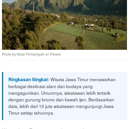
Photo by Nizar Firmansyah on Pexels
Wisata Jawa Timur menawarkan
Ringkasan Singkat:
berbagai destinasi alam dan budaya yang
mengagumkan. Umumnya, wisatawan lebih tertarik
dengan gunung bromo dan kawah ijen. Berdasarkan
data, lebih dari 10 juta wisatawan mengunjungi Jawa
Timur setiap tahunnya.