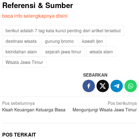
Referensi & Sumber
baca info selengkapnya disini
berikut adalah 7 tag kata kunci penting dari artikel tersebut
destinasi wisata
gunung bromo
kawah ijen
keindahan alam
sejarah jawa timur
wisata alam
Wisata Jawa Timur
SEBARKAN
Navigasi
Pos sebelumnya
Pos berikutnya
Kisah Keuangan Keluarga Biasa
Mengunjungi Wisata Jawa Timur
pos
POS TERKAIT