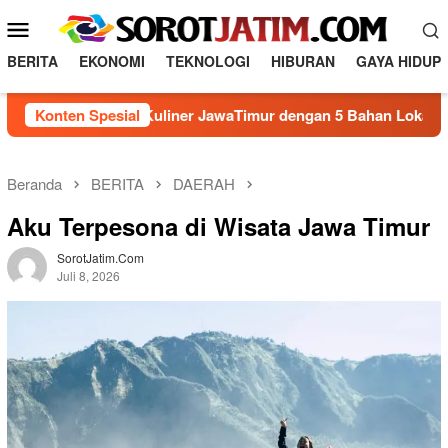
Loncat
Menu
ke
Mobile
konten
BERITA
EKONOMI
TEKNOLOGI
HIBURAN
GAYA HIDUP
s Kuliner JawaTimur dengan 5 Bahan Lokal
Konten Spesial
Semarak A
Beranda
BERITA
DAERAH
Aku Terpesona di Wisata Jawa Timur
SorotJatim.com
Juli 8, 2026