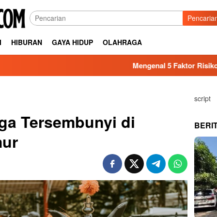
Pencaria
I
HIBURAN
GAYA HIDUP
OLAHRAGA
Mengenal 5 Faktor Risiko Kesehatan yang 
script
a Tersembunyi di
BERI
mur