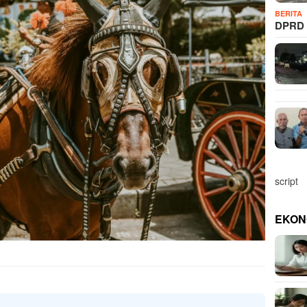
BERITA
DPRD 
script
EKON