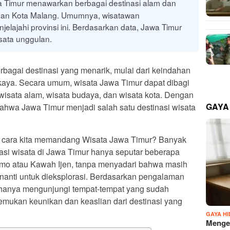
 Timur menawarkan berbagai destinasi alam dan
dan Kota Malang. Umumnya, wisatawan
elajahi provinsi ini. Berdasarkan data, Jawa Timur
isata unggulan.
agai destinasi yang menarik, mulai dari keindahan
kaya. Secara umum, wisata Jawa Timur dapat dibagi
 wisata alam, wisata budaya, dan wisata kota. Dengan
GAYA
 bahwa Jawa Timur menjadi salah satu destinasi wisata
ng cara kita memandang Wisata Jawa Timur? Banyak
inasi wisata di Jawa Timur hanya seputar beberapa
omo atau Kawah Ijen, tanpa menyadari bahwa masih
anti untuk dieksplorasi. Berdasarkan pengalaman
 hanya mengunjungi tempat-tempat yang sudah
mukan keunikan dan keaslian dari destinasi yang
GAYA H
Mengen