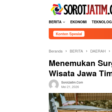
Loncat
tutup
ke
konten
BERITA
EKONOMI
TEKNOLOG
Konten Spesial
Beranda
BERITA
DAERAH
Menemukan Surg
Wisata Jawa Ti
SorotJatim.com
Mei 21, 2026