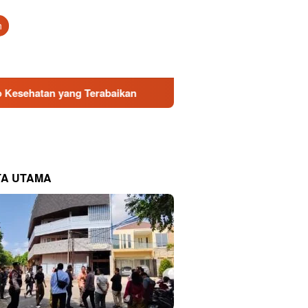
tutup
n
Terabaikan
Direksi Baru PDAM Surya Sembada Dapat Duk
TA UTAMA