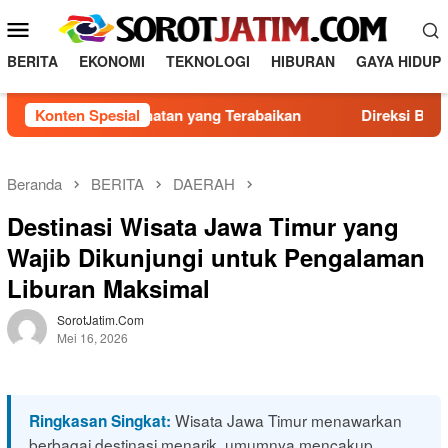
Loncat
Menu
ke
Mobile
konten
BERITA
EKONOMI
TEKNOLOGI
HIBURAN
GAYA HIDUP
 Kesehatan yang Terabaikan
Konten Spesial
Direksi Baru PDAM Surya S
Beranda
BERITA
DAERAH
Destinasi Wisata Jawa Timur yang
Wajib Dikunjungi untuk Pengalaman
Liburan Maksimal
SorotJatim.com
Mei 16, 2026
Wisata Jawa Timur menawarkan
Ringkasan Singkat:
berbagai destinasi menarik, umumnya mencakup