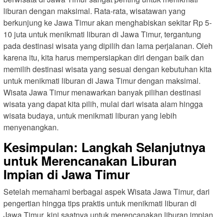
liburan dengan maksimal. Rata-rata, wisatawan yang
berkunjung ke Jawa Timur akan menghabiskan sekitar Rp 5-
10 juta untuk menikmati liburan di Jawa Timur, tergantung
pada destinasi wisata yang dipilih dan lama perjalanan. Oleh
karena itu, kita harus mempersiapkan diri dengan baik dan
memilih destinasi wisata yang sesuai dengan kebutuhan kita
untuk menikmati liburan di Jawa Timur dengan maksimal.
Wisata Jawa Timur menawarkan banyak pilihan destinasi
wisata yang dapat kita pilih, mulai dari wisata alam hingga
wisata budaya, untuk menikmati liburan yang lebih
menyenangkan.
Kesimpulan: Langkah Selanjutnya
untuk Merencanakan Liburan
Impian di Jawa Timur
Setelah memahami berbagai aspek Wisata Jawa Timur, dari
pengertian hingga tips praktis untuk menikmati liburan di
Jawa Timur, kini saatnya untuk merencanakan liburan impian