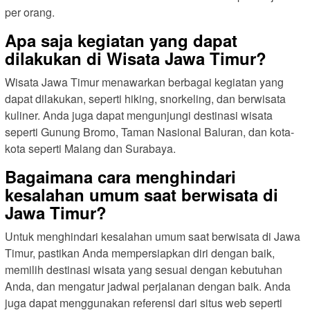
per orang.
Apa saja kegiatan yang dapat
dilakukan di Wisata Jawa Timur?
Wisata Jawa Timur menawarkan berbagai kegiatan yang
dapat dilakukan, seperti hiking, snorkeling, dan berwisata
kuliner. Anda juga dapat mengunjungi destinasi wisata
seperti Gunung Bromo, Taman Nasional Baluran, dan kota-
kota seperti Malang dan Surabaya.
Bagaimana cara menghindari
kesalahan umum saat berwisata di
Jawa Timur?
Untuk menghindari kesalahan umum saat berwisata di Jawa
Timur, pastikan Anda mempersiapkan diri dengan baik,
memilih destinasi wisata yang sesuai dengan kebutuhan
Anda, dan mengatur jadwal perjalanan dengan baik. Anda
juga dapat menggunakan referensi dari situs web seperti