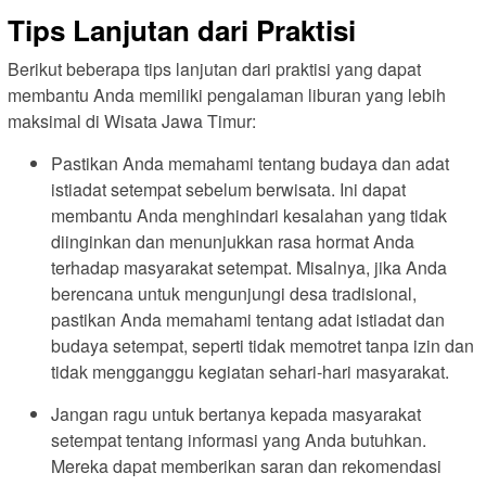
Tips Lanjutan dari Praktisi
Berikut beberapa tips lanjutan dari praktisi yang dapat
membantu Anda memiliki pengalaman liburan yang lebih
maksimal di Wisata Jawa Timur:
Pastikan Anda memahami tentang budaya dan adat
istiadat setempat sebelum berwisata. Ini dapat
membantu Anda menghindari kesalahan yang tidak
diinginkan dan menunjukkan rasa hormat Anda
terhadap masyarakat setempat. Misalnya, jika Anda
berencana untuk mengunjungi desa tradisional,
pastikan Anda memahami tentang adat istiadat dan
budaya setempat, seperti tidak memotret tanpa izin dan
tidak mengganggu kegiatan sehari-hari masyarakat.
Jangan ragu untuk bertanya kepada masyarakat
setempat tentang informasi yang Anda butuhkan.
Mereka dapat memberikan saran dan rekomendasi