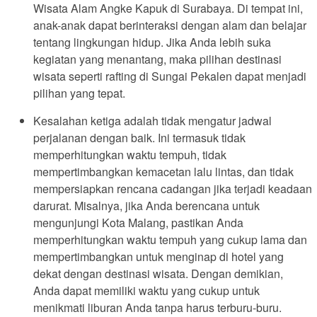
Wisata Alam Angke Kapuk di Surabaya. Di tempat ini,
anak-anak dapat berinteraksi dengan alam dan belajar
tentang lingkungan hidup. Jika Anda lebih suka
kegiatan yang menantang, maka pilihan destinasi
wisata seperti rafting di Sungai Pekalen dapat menjadi
pilihan yang tepat.
Kesalahan ketiga adalah tidak mengatur jadwal
perjalanan dengan baik. Ini termasuk tidak
memperhitungkan waktu tempuh, tidak
mempertimbangkan kemacetan lalu lintas, dan tidak
mempersiapkan rencana cadangan jika terjadi keadaan
darurat. Misalnya, jika Anda berencana untuk
mengunjungi Kota Malang, pastikan Anda
memperhitungkan waktu tempuh yang cukup lama dan
mempertimbangkan untuk menginap di hotel yang
dekat dengan destinasi wisata. Dengan demikian,
Anda dapat memiliki waktu yang cukup untuk
menikmati liburan Anda tanpa harus terburu-buru.