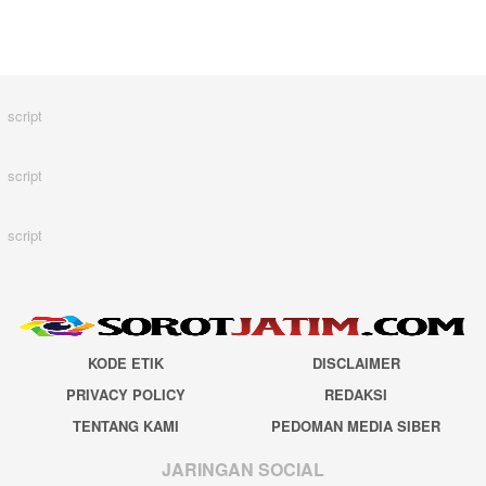
script
script
script
KODE ETIK
DISCLAIMER
PRIVACY POLICY
REDAKSI
TENTANG KAMI
PEDOMAN MEDIA SIBER
JARINGAN SOCIAL