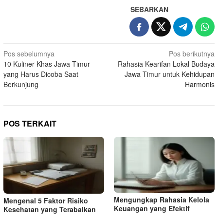
SEBARKAN
Navigasi
Pos sebelumnya
Pos berikutnya
10 Kuliner Khas Jawa Timur
Rahasia Kearifan Lokal Budaya
pos
yang Harus Dicoba Saat
Jawa Timur untuk Kehidupan
Berkunjung
Harmonis
POS TERKAIT
Mengungkap Rahasia Kelola
Mengenal 5 Faktor Risiko
Keuangan yang Efektif
Kesehatan yang Terabaikan