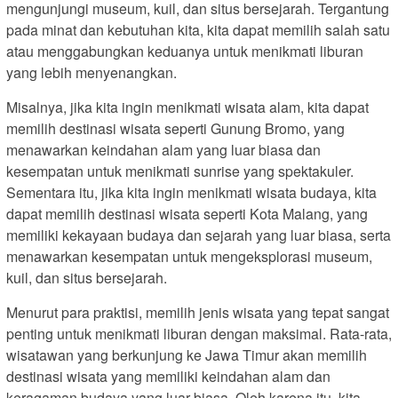
mengunjungi museum, kuil, dan situs bersejarah. Tergantung
pada minat dan kebutuhan kita, kita dapat memilih salah satu
atau menggabungkan keduanya untuk menikmati liburan
yang lebih menyenangkan.
Misalnya, jika kita ingin menikmati wisata alam, kita dapat
memilih destinasi wisata seperti Gunung Bromo, yang
menawarkan keindahan alam yang luar biasa dan
kesempatan untuk menikmati sunrise yang spektakuler.
Sementara itu, jika kita ingin menikmati wisata budaya, kita
dapat memilih destinasi wisata seperti Kota Malang, yang
memiliki kekayaan budaya dan sejarah yang luar biasa, serta
menawarkan kesempatan untuk mengeksplorasi museum,
kuil, dan situs bersejarah.
Menurut para praktisi, memilih jenis wisata yang tepat sangat
penting untuk menikmati liburan dengan maksimal. Rata-rata,
wisatawan yang berkunjung ke Jawa Timur akan memilih
destinasi wisata yang memiliki keindahan alam dan
keragaman budaya yang luar biasa. Oleh karena itu, kita