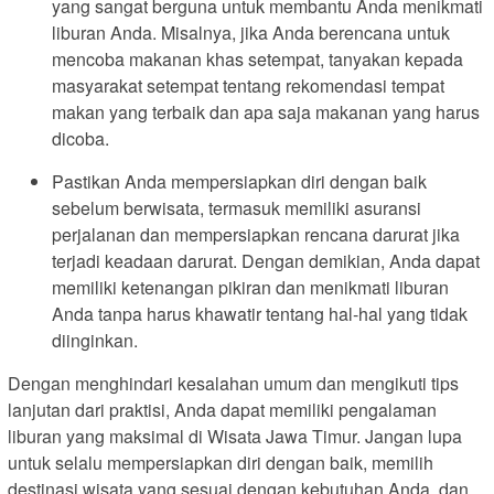
yang sangat berguna untuk membantu Anda menikmati
liburan Anda. Misalnya, jika Anda berencana untuk
mencoba makanan khas setempat, tanyakan kepada
masyarakat setempat tentang rekomendasi tempat
makan yang terbaik dan apa saja makanan yang harus
dicoba.
Pastikan Anda mempersiapkan diri dengan baik
sebelum berwisata, termasuk memiliki asuransi
perjalanan dan mempersiapkan rencana darurat jika
terjadi keadaan darurat. Dengan demikian, Anda dapat
memiliki ketenangan pikiran dan menikmati liburan
Anda tanpa harus khawatir tentang hal-hal yang tidak
diinginkan.
Dengan menghindari kesalahan umum dan mengikuti tips
lanjutan dari praktisi, Anda dapat memiliki pengalaman
liburan yang maksimal di Wisata Jawa Timur. Jangan lupa
untuk selalu mempersiapkan diri dengan baik, memilih
destinasi wisata yang sesuai dengan kebutuhan Anda, dan