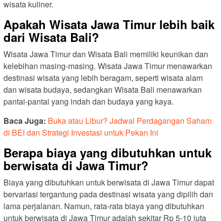
wisata kuliner.
Apakah Wisata Jawa Timur lebih baik
dari Wisata Bali?
Wisata Jawa Timur dan Wisata Bali memiliki keunikan dan
kelebihan masing-masing. Wisata Jawa Timur menawarkan
destinasi wisata yang lebih beragam, seperti wisata alam
dan wisata budaya, sedangkan Wisata Bali menawarkan
pantai-pantai yang indah dan budaya yang kaya.
Baca Juga:
Buka atau Libur? Jadwal Perdagangan Saham
di BEI dan Strategi Investasi untuk Pekan Ini
Berapa biaya yang dibutuhkan untuk
berwisata di Jawa Timur?
Biaya yang dibutuhkan untuk berwisata di Jawa Timur dapat
bervariasi tergantung pada destinasi wisata yang dipilih dan
lama perjalanan. Namun, rata-rata biaya yang dibutuhkan
untuk berwisata di Jawa Timur adalah sekitar Rp 5-10 juta