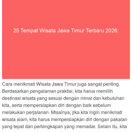
Cara menikmati Wisata Jawa Timur juga sangat penting.
Berdasarkan pengalaman praktisi, kita harus memilih
destinasi wisata yang sesuai dengan minat dan kebutuhan
kita, serta mempersiapkan diri dengan baik sebelum
melakukan perjalanan. Misalnya, jika kita ingin menikmati
wisata alam, kita harus mempersiapkan diri dengan pakaian
yang tepat dan perlengkapan yang memadai. Selain itu, kita