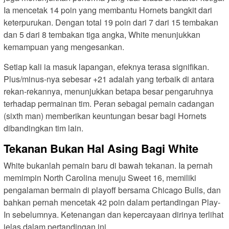
Ia mencetak 14 poin yang membantu Hornets bangkit dari
keterpurukan. Dengan total 19 poin dari 7 dari 15 tembakan
dan 5 dari 8 tembakan tiga angka, White menunjukkan
kemampuan yang mengesankan.
Setiap kali ia masuk lapangan, efeknya terasa signifikan.
Plus/minus-nya sebesar +21 adalah yang terbaik di antara
rekan-rekannya, menunjukkan betapa besar pengaruhnya
terhadap permainan tim. Peran sebagai pemain cadangan
(sixth man) memberikan keuntungan besar bagi Hornets
dibandingkan tim lain.
Tekanan Bukan Hal Asing Bagi White
White bukanlah pemain baru di bawah tekanan. Ia pernah
memimpin North Carolina menuju Sweet 16, memiliki
pengalaman bermain di playoff bersama Chicago Bulls, dan
bahkan pernah mencetak 42 poin dalam pertandingan Play-
In sebelumnya. Ketenangan dan kepercayaan dirinya terlihat
jelas dalam pertandingan ini.