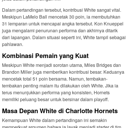
Dalam pertandingan tersebut, kontribusi White sangat vital.
Meskipun LaMelo Ball mencetak 30 poin, ia membutuhkan
31 lemparan untuk mencapai angka tersebut. Kon Knueppel
juga mengalami penurunan performa dan akhirnya ditarik
dari lapangan. Dalam situasi seperti ini, White tampil sebagai
pahlawan.
Kombinasi Pemain yang Kuat
Meskipun White menjadi sorotan utama, Miles Bridges dan
Brandon Miller juga memberikan kontribusi besar. Keduanya
mencetak total 51 poin bersama. Namun, tembakan-
tembakan penting malam itu dilakukan oleh White. Jika ia
terus menunjukkan performa yang konsisten, Hornets
memiliki peluang besar untuk bersinar dalam playoff.
Masa Depan White di Charlotte Hornets
Kemampuan White dalam pertandingan ini semakin
memperkuat argumen bahwa ia layak menjadi starter di tim