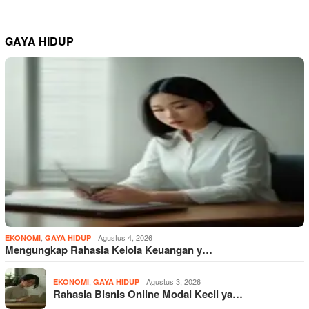
GAYA HIDUP
,
Agustus 4, 2026
EKONOMI
GAYA HIDUP
Mengungkap Rahasia Kelola Keuangan y…
,
Agustus 3, 2026
EKONOMI
GAYA HIDUP
Rahasia Bisnis Online Modal Kecil ya…