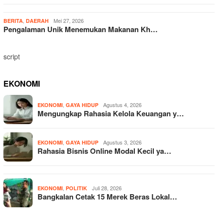
,
Mei 27, 2026
BERITA
DAERAH
Pengalaman Unik Menemukan Makanan Kh…
script
EKONOMI
,
Agustus 4, 2026
EKONOMI
GAYA HIDUP
Mengungkap Rahasia Kelola Keuangan y…
,
Agustus 3, 2026
EKONOMI
GAYA HIDUP
Rahasia Bisnis Online Modal Kecil ya…
,
Juli 28, 2026
EKONOMI
POLITIK
Bangkalan Cetak 15 Merek Beras Lokal…