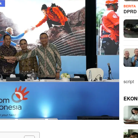
BERITA
DPRD 
script
EKON