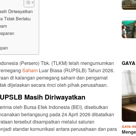
ih Diriwayatkan
Tidak Berlaku
aham
nsparan
epan
GAYA
Indonesia (Persero) Tbk. (TLKM) telah mengumumkan
 Pemegang
Saham
Luar Biasa (RUPSLB) Tahun 2026.
nyaan di kalangan pemegang saham dan pengamat
dak dijelaskan secara rinci oleh pihak perusahaan.
UPSLB Masih Diriwayatkan
ima oleh Bursa Efek Indonesia (BEI), disebutkan
ncanakan berlangsung pada 24 April 2026 dibatalkan
nyataan tersebut disampaikan melalui saluran
GAYA H
enjadi standar komunikasi antara perusahaan dan para
Mengen