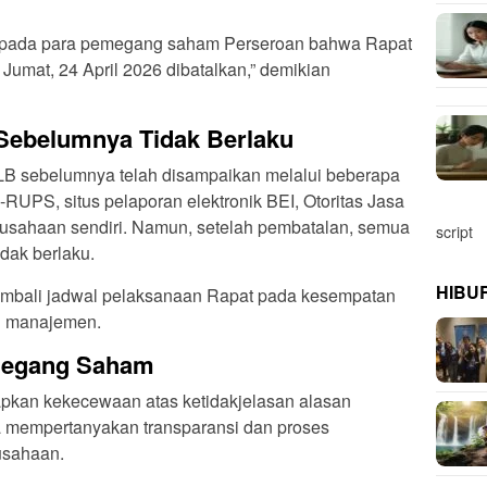
kepada para pemegang saham Perseroan bahwa Rapat
Jumat, 24 April 2026 dibatalkan,” demikian
belumnya Tidak Berlaku
B sebelumnya telah disampaikan melalui beberapa
-RUPS, situs pelaporan elektronik BEI, Otoritas Jasa
erusahaan sendiri. Namun, setelah pembatalan, semua
script
dak berlaku.
HIBU
bali jadwal pelaksanaan Rapat pada kesempatan
ri manajemen.
megang Saham
an kekecewaan atas ketidakjelasan alasan
a mempertanyakan transparansi dan proses
usahaan.