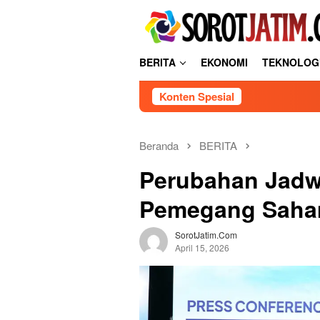
L
tutup
o
n
c
BERITA
EKONOMI
TEKNOLOG
a
t
Konten Spesial
k
e
k
o
Beranda
BERITA
n
Perubahan Jad
t
e
Pemegang Saham
n
SorotJatim.com
April 15, 2026