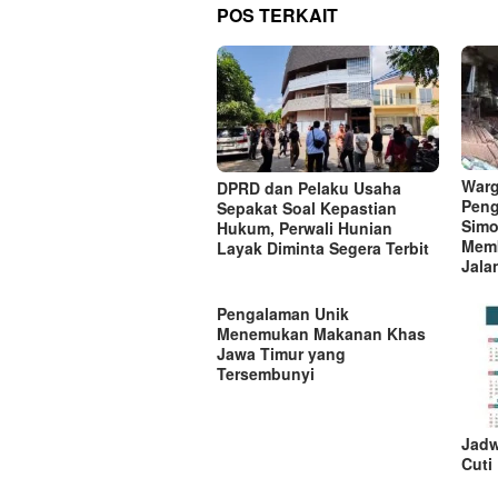
g
POS TERKAIT
a
s
i
p
o
s
Warg
DPRD dan Pelaku Usaha
Peng
Sepakat Soal Kepastian
Simo
Hukum, Perwali Hunian
Mem
Layak Diminta Segera Terbit
Jala
Pengalaman Unik
Menemukan Makanan Khas
Jawa Timur yang
Tersembunyi
Jadw
Cuti