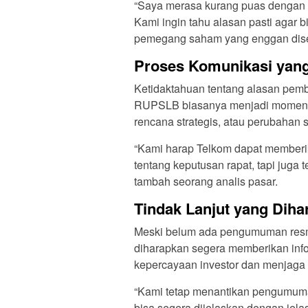
“Saya merasa kurang puas dengan 
Kami ingin tahu alasan pasti agar b
pemegang saham yang enggan dis
Proses Komunikasi yang
Ketidaktahuan tentang alasan pemb
RUPSLB biasanya menjadi momen p
rencana strategis, atau perubahan 
“Kami harap Telkom dapat memberik
tentang keputusan rapat, tapi jug
tambah seorang analis pasar.
Tindak Lanjut yang Diha
Meski belum ada pengumuman resm
diharapkan segera memberikan infor
kepercayaan investor dan menjaga 
“Kami tetap menantikan pengumuma
bisa segera dijelaskan dengan jelas