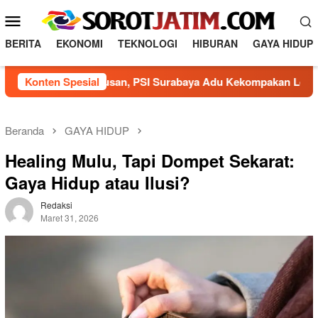
Loncat
Menu
ke
Mobile
konten
BERITA
EKONOMI
TEKNOLOGI
HIBURAN
GAYA HIDUP
arak Agustusan, PSI Surabaya Adu Kekompakan Lewat Olahrag
Konten Spesial
Beranda
GAYA HIDUP
Healing Mulu, Tapi Dompet Sekarat:
Gaya Hidup atau Ilusi?
Redaksi
Maret 31, 2026