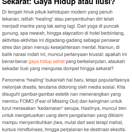
Sekarat: Gaya Hidup atau Ilusi?
Di tengah hiruk pikuk kehidupan modern yang penuh
tekanan, istilah “healing” atau penyembuhan diri telah
menjadi mantra yang tak asing lagi. Dari yoga di puncak
gunung, spa mewah, hingga
staycation
di hotel berbintang,
aktivitas-aktivitas ini digadang-gadang sebagai penawar
stres dan jalan menuju kesejahteraan mental. Namun, di
balik narasi indah ini, muncul pertanyaan krusial: apakah ini
benar-benar
gaya hidup sehat
yang berkelanjutan, ataukah
sekadar ilusi yang menguras dompet hingga sekarat?
Fenomena “healing” bukanlah hal baru, tetapi popularitasnya
melonjak drastis, terutama didorong oleh media sosial. Kita
disuguhi gambar-gambar estetik nan menenangkan yang
memicu FOMO (Fear of Missing Out) dan keinginan untuk
turut merasakan “kedamaian” serupa. Hasilnya, muncul tren
untuk mengeluarkan uang demi pengalaman yang diklaim
mampu menyembuhkan jiwa, mulai dari sesi terapi mahal,
kursus
mindfulness
, hingga perjalanan ke destinasi eksotis.