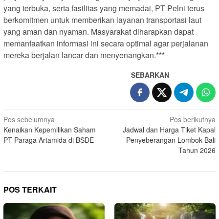
yang terbuka, serta fasilitas yang memadai, PT Pelni terus
berkomitmen untuk memberikan layanan transportasi laut
yang aman dan nyaman. Masyarakat diharapkan dapat
memanfaatkan informasi ini secara optimal agar perjalanan
mereka berjalan lancar dan menyenangkan.***
SEBARKAN
N
Pos sebelumnya
Pos berikutnya
Kenaikan Kepemilikan Saham
Jadwal dan Harga Tiket Kapal
a
PT Paraga Artamida di BSDE
Penyeberangan Lombok-Bali
v
Tahun 2026
i
g
a
POS TERKAIT
s
i