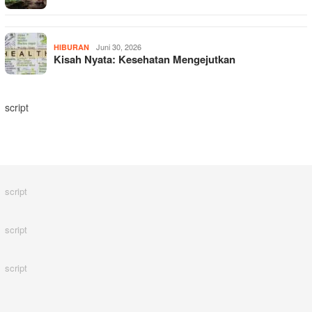
Juni 30, 2026
HIBURAN
Kisah Nyata: Kesehatan Mengejutkan
script
script
script
script