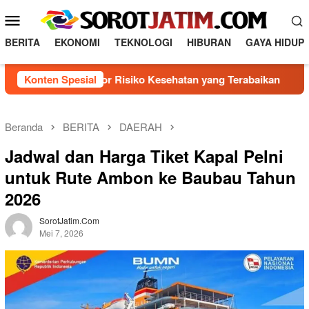
L
M
o
e
n
BERITA
EKONOMI
TEKNOLOGI
HIBURAN
GAYA HIDUP
n
c
a
u
nal 5 Faktor Risiko Kesehatan yang Terabaikan
Konten Spesial
Direksi
t
M
k
o
e
b
k
Beranda
BERITA
DAERAH
o
i
Jadwal dan Harga Tiket Kapal Pelni
n
l
t
untuk Rute Ambon ke Baubau Tahun
e
e
2026
n
SorotJatim.com
Mei 7, 2026