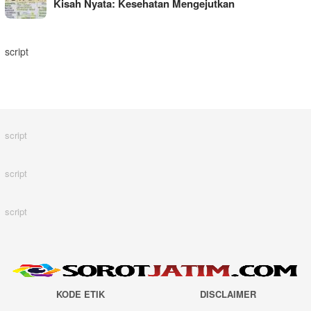
Kisah Nyata: Kesehatan Mengejutkan
script
script
script
script
KODE ETIK
DISCLAIMER