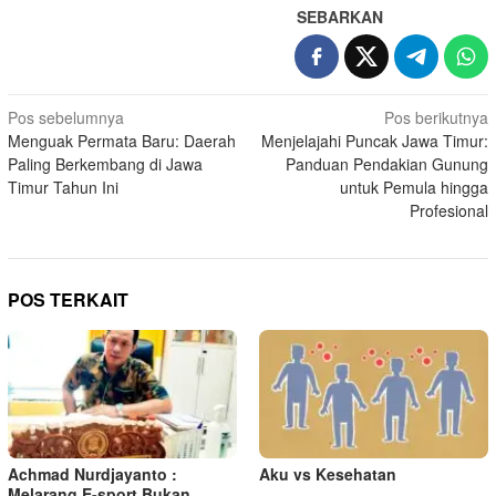
SEBARKAN
N
Pos sebelumnya
Pos berikutnya
Menguak Permata Baru: Daerah
Menjelajahi Puncak Jawa Timur:
a
Paling Berkembang di Jawa
Panduan Pendakian Gunung
v
Timur Tahun Ini
untuk Pemula hingga
i
Profesional
g
a
s
POS TERKAIT
i
p
o
s
Achmad Nurdjayanto :
Aku vs Kesehatan
Melarang E-sport Bukan