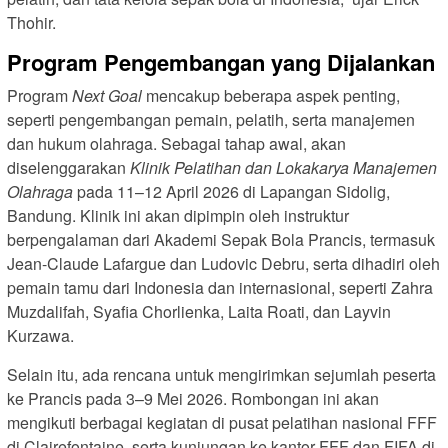
Thohir.
Program Pengembangan yang Dijalankan
Program
Next Goal
mencakup beberapa aspek penting,
seperti pengembangan pemain, pelatih, serta manajemen
dan hukum olahraga. Sebagai tahap awal, akan
diselenggarakan
Klinik Pelatihan dan Lokakarya Manajemen
Olahraga
pada 11–12 April 2026 di Lapangan Sidolig,
Bandung. Klinik ini akan dipimpin oleh instruktur
berpengalaman dari Akademi Sepak Bola Prancis, termasuk
Jean-Claude Lafargue dan Ludovic Debru, serta dihadiri oleh
pemain tamu dari Indonesia dan internasional, seperti Zahra
Muzdalifah, Syafia Chorlienka, Laita Roati, dan Layvin
Kurzawa.
Selain itu, ada rencana untuk mengirimkan sejumlah peserta
ke Prancis pada 3–9 Mei 2026. Rombongan ini akan
mengikuti berbagai kegiatan di pusat pelatihan nasional FFF
di Clairefontaine, serta kunjungan ke kantor FFF dan FIFA di