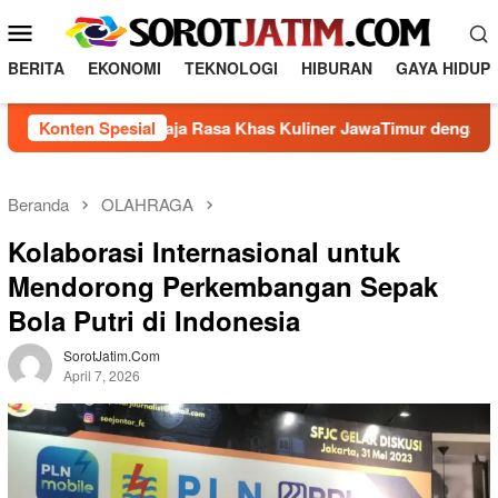
L
M
o
e
n
BERITA
EKONOMI
TEKNOLOGI
HIBURAN
GAYA HIDUP
n
c
a
u
Membuat Raja Rasa Khas Kuliner JawaTimur dengan 5 Bahan L
Konten Spesial
t
M
k
o
e
b
k
Beranda
OLAHRAGA
o
i
Kolaborasi Internasional untuk
n
l
t
Mendorong Perkembangan Sepak
e
e
Bola Putri di Indonesia
n
SorotJatim.com
April 7, 2026