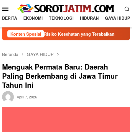
Loncat
Menu
ke
Mobile
konten
BERITA
EKONOMI
TEKNOLOGI
HIBURAN
GAYA HIDUP
 5 Faktor Risiko Kesehatan yang Terabaikan
Konten Spesial
Direksi B
Beranda
GAYA HIDUP
Menguak Permata Baru: Daerah
Paling Berkembang di Jawa Timur
Tahun Ini
April 7, 2026