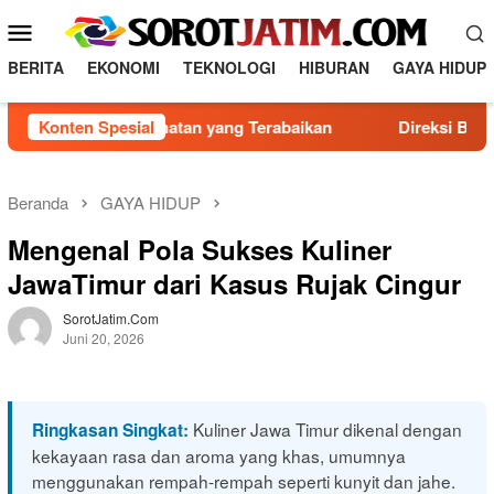
Loncat
Menu
ke
Mobile
konten
BERITA
EKONOMI
TEKNOLOGI
HIBURAN
GAYA HIDUP
iko Kesehatan yang Terabaikan
Konten Spesial
Direksi Baru PDAM Surya
Beranda
GAYA HIDUP
Mengenal Pola Sukses Kuliner
JawaTimur dari Kasus Rujak Cingur
SorotJatim.com
Juni 20, 2026
Kuliner Jawa Timur dikenal dengan
Ringkasan Singkat:
kekayaan rasa dan aroma yang khas, umumnya
menggunakan rempah-rempah seperti kunyit dan jahe.