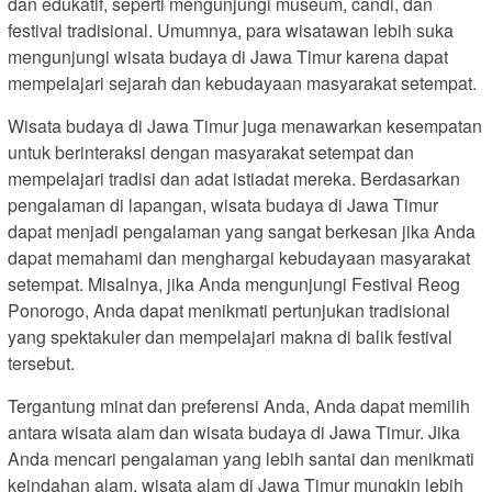
dan edukatif, seperti mengunjungi museum, candi, dan
festival tradisional. Umumnya, para wisatawan lebih suka
mengunjungi wisata budaya di Jawa Timur karena dapat
mempelajari sejarah dan kebudayaan masyarakat setempat.
Wisata budaya di Jawa Timur juga menawarkan kesempatan
untuk berinteraksi dengan masyarakat setempat dan
mempelajari tradisi dan adat istiadat mereka. Berdasarkan
pengalaman di lapangan, wisata budaya di Jawa Timur
dapat menjadi pengalaman yang sangat berkesan jika Anda
dapat memahami dan menghargai kebudayaan masyarakat
setempat. Misalnya, jika Anda mengunjungi Festival Reog
Ponorogo, Anda dapat menikmati pertunjukan tradisional
yang spektakuler dan mempelajari makna di balik festival
tersebut.
Tergantung minat dan preferensi Anda, Anda dapat memilih
antara wisata alam dan wisata budaya di Jawa Timur. Jika
Anda mencari pengalaman yang lebih santai dan menikmati
keindahan alam, wisata alam di Jawa Timur mungkin lebih