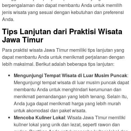
berpengalaman dan dapat membantu Anda untuk memilih
jenis wisata yang sesuai dengan kebutuhan dan preferensi
Anda.
Tips Lanjutan dari Praktisi Wisata
Jawa Timur
Para praktisi wisata Jawa Timur memiliki tips lanjutan yang
dapat membantu Anda untuk menikmati perjalanan dengan
lebih maksimal. Berikut adalah beberapa tips lanjutan:
Mengunjungi Tempat Wisata di Luar Musim Puncak
:
Mengunjungi tempat wisata di luar musim puncak dapat
membantu Anda untuk menghindari kerumunan dan
menikmati pemandangan yang lebih tenang. Selain itu,
Anda juga dapat menikmati harga yang lebih murah
untuk akomodasi dan paket wisata.
Mencoba Kuliner Lokal
: Wisata Jawa Timur memiliki
kuliner lokal yang unik dan lezat, seperti rawon dan