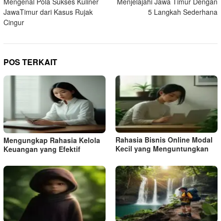
Mengenal Pola Sukses Kuliner
Menjelajahi Jawa Timur Dengan
pos
JawaTimur dari Kasus Rujak
5 Langkah Sederhana
Cingur
POS TERKAIT
Rahasia Bisnis Online Modal
Mengungkap Rahasia Kelola
Kecil yang Menguntungkan
Keuangan yang Efektif