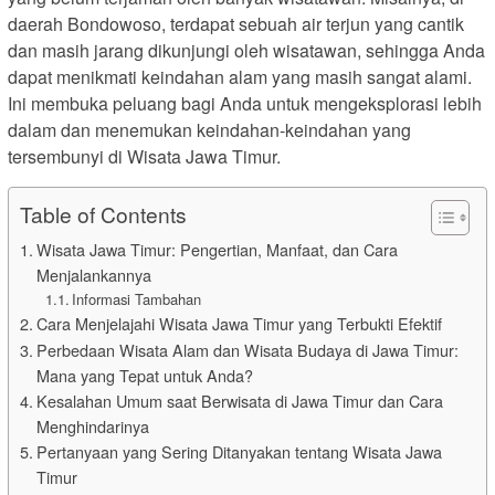
daerah Bondowoso, terdapat sebuah air terjun yang cantik
dan masih jarang dikunjungi oleh wisatawan, sehingga Anda
dapat menikmati keindahan alam yang masih sangat alami.
Ini membuka peluang bagi Anda untuk mengeksplorasi lebih
dalam dan menemukan keindahan-keindahan yang
tersembunyi di Wisata Jawa Timur.
Table of Contents
Wisata Jawa Timur: Pengertian, Manfaat, dan Cara
Menjalankannya
Informasi Tambahan
Cara Menjelajahi Wisata Jawa Timur yang Terbukti Efektif
Perbedaan Wisata Alam dan Wisata Budaya di Jawa Timur:
Mana yang Tepat untuk Anda?
Kesalahan Umum saat Berwisata di Jawa Timur dan Cara
Menghindarinya
Pertanyaan yang Sering Ditanyakan tentang Wisata Jawa
Timur