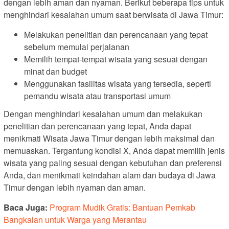
dengan lebih aman dan nyaman. Berikut beberapa tips untuk
menghindari kesalahan umum saat berwisata di Jawa Timur:
Melakukan penelitian dan perencanaan yang tepat
sebelum memulai perjalanan
Memilih tempat-tempat wisata yang sesuai dengan
minat dan budget
Menggunakan fasilitas wisata yang tersedia, seperti
pemandu wisata atau transportasi umum
Dengan menghindari kesalahan umum dan melakukan
penelitian dan perencanaan yang tepat, Anda dapat
menikmati Wisata Jawa Timur dengan lebih maksimal dan
memuaskan. Tergantung kondisi X, Anda dapat memilih jenis
wisata yang paling sesuai dengan kebutuhan dan preferensi
Anda, dan menikmati keindahan alam dan budaya di Jawa
Timur dengan lebih nyaman dan aman.
Baca Juga:
Program Mudik Gratis: Bantuan Pemkab
Bangkalan untuk Warga yang Merantau