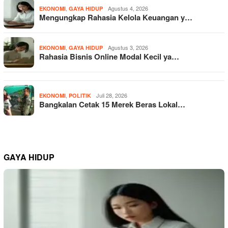
,
Agustus 4, 2026
EKONOMI
GAYA HIDUP
Mengungkap Rahasia Kelola Keuangan y…
,
Agustus 3, 2026
EKONOMI
GAYA HIDUP
Rahasia Bisnis Online Modal Kecil ya…
,
Juli 28, 2026
EKONOMI
POLITIK
Bangkalan Cetak 15 Merek Beras Lokal…
GAYA HIDUP