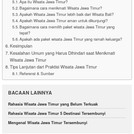
Apa itu Wisata Jawa Timur?
Bagaimana cara menikmati Wisata Jawa Timur?
Apakah Wisata Jawa Timur lebih baik dari Wisata Bali?
Apakah Wisata Jawa Timur aman untuk dikunjungi?
Bagaimana cara memilih paket wisata Jawa Timur yang
tepat?
Apakah ada paket wisata Jawa Timur yang ramah keluarga?
Kesimpulan
Kesalahan Umum yang Harus Dihindari saat Menikmati
Wisata Jawa Timur
Tips Lanjutan dari Praktisi Wisata Jawa Timur
Referensi & Sumber
BACAAN LAINNYA
Rahasia Wisata Jawa Timur yang Belum Terkuak
Rahasia Wisata Jawa Timur 5 Destinasi Tersembunyi
Mengenal Wisata Jawa Timur Tersembunyi