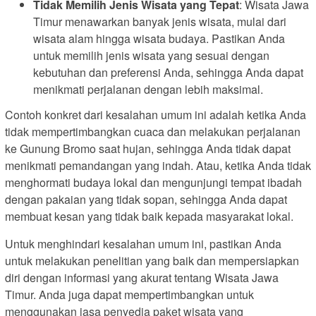
Tidak Memilih Jenis Wisata yang Tepat
: Wisata Jawa
Timur menawarkan banyak jenis wisata, mulai dari
wisata alam hingga wisata budaya. Pastikan Anda
untuk memilih jenis wisata yang sesuai dengan
kebutuhan dan preferensi Anda, sehingga Anda dapat
menikmati perjalanan dengan lebih maksimal.
Contoh konkret dari kesalahan umum ini adalah ketika Anda
tidak mempertimbangkan cuaca dan melakukan perjalanan
ke Gunung Bromo saat hujan, sehingga Anda tidak dapat
menikmati pemandangan yang indah. Atau, ketika Anda tidak
menghormati budaya lokal dan mengunjungi tempat ibadah
dengan pakaian yang tidak sopan, sehingga Anda dapat
membuat kesan yang tidak baik kepada masyarakat lokal.
Untuk menghindari kesalahan umum ini, pastikan Anda
untuk melakukan penelitian yang baik dan mempersiapkan
diri dengan informasi yang akurat tentang Wisata Jawa
Timur. Anda juga dapat mempertimbangkan untuk
menggunakan jasa penyedia paket wisata yang