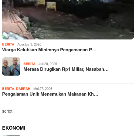
Agustus 3, 2026
BERITA
Warga Keluhkan Minimnya Pengamanan P…
Juli 29, 2026
BERITA
Merasa Dirugikan Rp1 Miliar, Nasabah…
,
Mei 27, 2026
BERITA
DAERAH
Pengalaman Unik Menemukan Makanan Kh…
script
EKONOMI