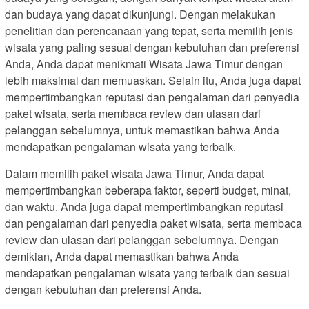
dan budaya yang dapat dikunjungi. Dengan melakukan
penelitian dan perencanaan yang tepat, serta memilih jenis
wisata yang paling sesuai dengan kebutuhan dan preferensi
Anda, Anda dapat menikmati Wisata Jawa Timur dengan
lebih maksimal dan memuaskan. Selain itu, Anda juga dapat
mempertimbangkan reputasi dan pengalaman dari penyedia
paket wisata, serta membaca review dan ulasan dari
pelanggan sebelumnya, untuk memastikan bahwa Anda
mendapatkan pengalaman wisata yang terbaik.
Dalam memilih paket wisata Jawa Timur, Anda dapat
mempertimbangkan beberapa faktor, seperti budget, minat,
dan waktu. Anda juga dapat mempertimbangkan reputasi
dan pengalaman dari penyedia paket wisata, serta membaca
review dan ulasan dari pelanggan sebelumnya. Dengan
demikian, Anda dapat memastikan bahwa Anda
mendapatkan pengalaman wisata yang terbaik dan sesuai
dengan kebutuhan dan preferensi Anda.