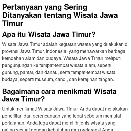
Pertanyaan yang Sering
Ditanyakan tentang Wisata Jawa
Timur
Apa itu Wisata Jawa Timur?
Wisata Jawa Timur adalah kegiatan wisata yang dilakukan di
provinsi Jawa Timur, Indonesia, yang menawarkan berbagai
keindahan alam dan budaya. Wisata Jawa Timur meliputi
pengunjungan ke tempat-tempat wisata alam, seperti
gunung, pantai, dan danau, serta tempat-tempat wisata
budaya, seperti museum, candi, dan kerajinan tangan.
Bagaimana cara menikmati Wisata
Jawa Timur?
Untuk menikmati Wisata Jawa Timur, Anda dapat melakukan
penelitian dan perencanaan yang tepat sebelum memulai
perjalanan. Anda juga dapat memilih jenis wisata yang
paling sesuai dengan kebutuhan dan preferensi Anda,