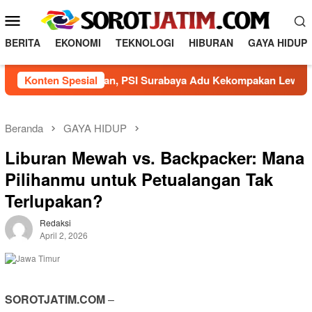
Loncat
Menu
ke
Mobile
konten
BERITA
EKONOMI
TEKNOLOGI
HIBURAN
GAYA HIDUP
arak Agustusan, PSI Surabaya Adu Kekompakan Lewat Olahra
Konten Spesial
Beranda
GAYA HIDUP
Liburan Mewah vs. Backpacker: Mana
Pilihanmu untuk Petualangan Tak
Terlupakan?
Redaksi
April 2, 2026
SOROTJATIM.COM
–