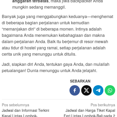
anggaran terbatas
, maka jiwa backpacker Anda
mungkin sedang memanggil.
Banyak juga yang menggabungkan keduanya—menghemat
di beberapa bagian perjalanan untuk kemudian
“memanjakan diri” di beberapa momen. Intinya adalah
bagaimana Anda menemukan kebahagiaan dan makna
dalam perjalanan Anda. Baik itu berjemur di resor mewah
atau tidur di hostel yang ramai, setiap perjalanan adalah
cerita unik yang menunggu untuk ditulis.
Jadi, siapkan diri Anda, tentukan gaya Anda, dan mulailah
petualangan! Dunia menunggu untuk Anda jelajahi.
SEBARKAN
Navigasi
Pos sebelumnya
Pos berikutnya
Jadwal dan Informasi Terkini
Jadwal dan Harga Tiket Kapal
pos
Kapal Lintas Lombok-
Feri Lintas Lombok-Bali pada 2