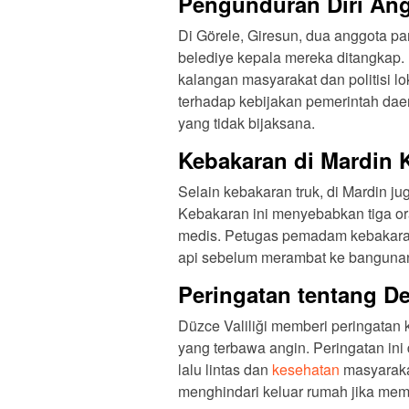
Pengunduran Diri Ang
Di Görele, Giresun, dua anggota pa
belediye kepala mereka ditangkap.
kalangan masyarakat dan politisi l
terhadap kebijakan pemerintah dae
yang tidak bijaksana.
Kebakaran di Mardin K
Selain kebakaran truk, di Mardin ju
Kebakaran ini menyebabkan tiga o
medis. Petugas pemadam kebakaran 
api sebelum merambat ke bangunan
Peringatan tentang D
Düzce Valiliği memberi peringata
yang terbawa angin. Peringatan in
lalu lintas dan
kesehatan
masyaraka
menghindari keluar rumah jika me