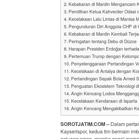
Kebakaran di Mardin Mengancam 
Pemilihan Ketua Kahveciler Odasi d
Kecelakaan Lalu Lintas di Manisa
Pengunduran Diri Anggota CHP di 
Kebakaran di Mardin Kembali Terja
Peringatan tentang Debu di Düzce
Harapan Presiden Erdoğan terhad
Pertemuan Trump dengan Kelomp
Penyelenggaraan Pertandingan Vol
Kecelakaan di Antalya dengan Ko
Pertandingan Sepak Bola Amed Spo
Penguatan Ekosistem Teknologi di
Angin Kencang Lodos Menggangg
Kecelakaan Kendaraan di Isparta
Angin Kencang Mengakibatkan Ker
SOROTJATIM
.COM –
Dalam pertan
Kayserispor, kedua tim bermain im
peluang emas, mereka gagal mema