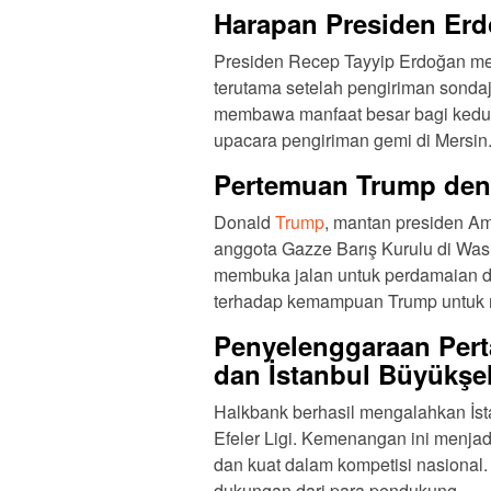
Harapan Presiden Erd
Presiden Recep Tayyip Erdoğan me
terutama setelah pengiriman sondaj
membawa manfaat besar bagi kedua
upacara pengiriman gemi di Mersin
Pertemuan Trump den
Donald
Trump
, mantan presiden Am
anggota Gazze Barış Kurulu di Was
membuka jalan untuk perdamaian di
terhadap kemampuan Trump untuk m
Penyelenggaraan Pert
dan İstanbul Büyükşe
Halkbank berhasil mengalahkan İst
Efeler Ligi. Kemenangan ini menjad
dan kuat dalam kompetisi nasional.
dukungan dari para pendukung.