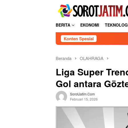
L
tutup
o
n
c
BERITA
EKONOMI
TEKNOLOG
a
t
Konten Spesial
k
e
k
o
Beranda
OLAHRAGA
n
Liga Super Tren
t
e
Gol antara Gözt
n
SorotJatim.com
Februari 15, 2026