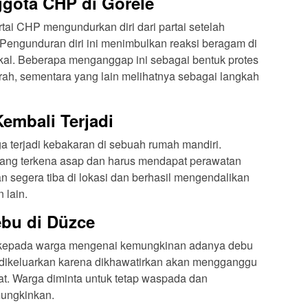
gota CHP di Görele
rtai CHP mengundurkan diri dari partai setelah
 Pengunduran diri ini menimbulkan reaksi beragam di
okal. Beberapa menganggap ini sebagai bentuk protes
rah, sementara yang lain melihatnya sebagai langkah
embali Terjadi
ga terjadi kebakaran di sebuah rumah mandiri.
rang terkena asap dan harus mendapat perawatan
segera tiba di lokasi dan berhasil mengendalikan
 lain.
ebu di Düzce
n kepada warga mengenai kemungkinan adanya debu
i dikeluarkan karena dikhawatirkan akan mengganggu
t. Warga diminta untuk tetap waspada dan
mungkinkan.