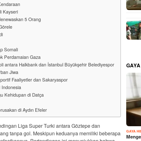
Kendaraan
i Kayseri
 Menewaskan 5 Orang
Görele
di
ap Somali
ok Perdamaian Gaza
i antara Halkbank dan İstanbul Büyükşehir Belediyespor
GAYA
rban Jiwa
rtif Faaliyetler dan Sakaryaspor
 Indonesia
u Kehidupan di Datça
usakan di Aydın Efeler
dingan Liga Super Turki antara Göztepe dan
GAYA H
bang tanpa gol. Meskipun keduanya memiliki beberapa
Mengen
nfaatkannya. Pertandingan ini menunjukkan bahwa