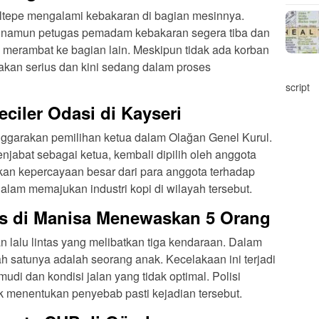
ızıltepe mengalami kebakaran di bagian mesinnya.
iba, namun petugas pemadam kebakaran segera tiba dan
merambat ke bagian lain. Meskipun tidak ada korban
sakan serius dan kini sedang dalam proses
script
ciler Odasi di Kayseri
ggarakan pemilihan ketua dalam Olağan Genel Kurul.
jabat sebagai ketua, kembali dipilih oleh anggota
kkan kepercayaan besar dari para anggota terhadap
lam memajukan industri kopi di wilayah tersebut.
as di Manisa Menewaskan 5 Orang
aan lalu lintas yang melibatkan tiga kendaraan. Dalam
alah satunya adalah seorang anak. Kecelakaan ini terjadi
di dan kondisi jalan yang tidak optimal. Polisi
k menentukan penyebab pasti kejadian tersebut.