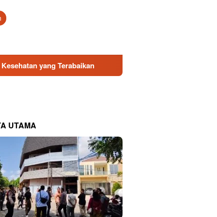
tutup
n
 Terabaikan
Direksi Baru PDAM Surya Sembada Dapat Du
TA UTAMA