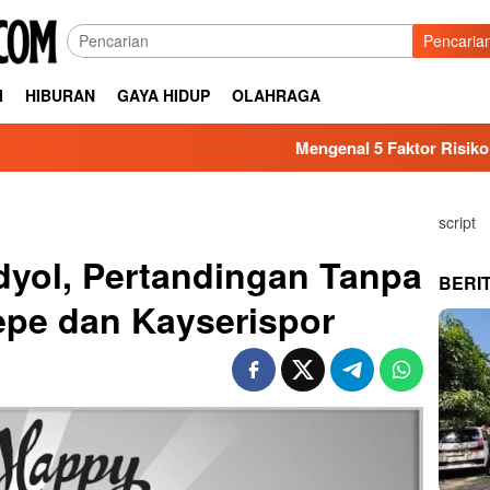
Pencaria
I
HIBURAN
GAYA HIDUP
OLAHRAGA
Mengenal 5 Faktor Risiko Kesehatan yang
script
dyol, Pertandingan Tanpa
BERI
epe dan Kayserispor