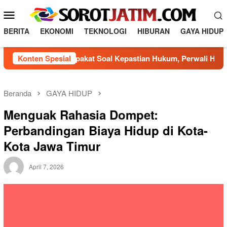
Loncat
Menu
ke
Mobile
konten
BERITA
EKONOMI
TEKNOLOGI
HIBURAN
GAYA HIDUP
saha Sepakat Soal Kepastian Hukum, Perwali Hunian Layak Dim
Konten Spesial
Beranda
GAYA HIDUP
Menguak Rahasia Dompet:
Perbandingan Biaya Hidup di Kota-
Kota Jawa Timur
April 7, 2026