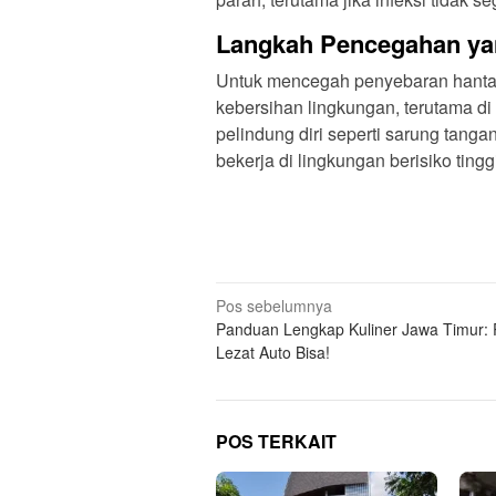
Langkah Pencegahan yan
Untuk mencegah penyebaran hantav
kebersihan lingkungan, terutama di 
pelindung diri seperti sarung tang
bekerja di lingkungan berisiko tinggi
N
Pos sebelumnya
Panduan Lengkap Kuliner Jawa Timur:
a
Lezat Auto Bisa!
v
i
g
POS TERKAIT
a
s