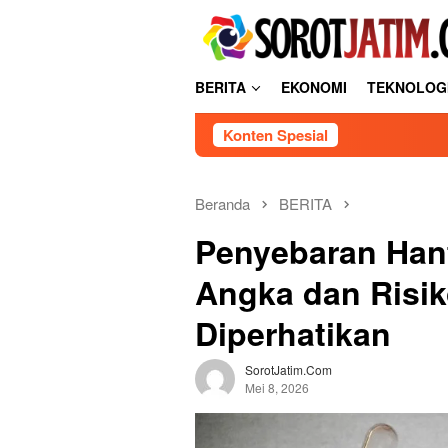
L
tutup
o
n
c
BERITA
EKONOMI
TEKNOLOG
a
t
Konten Spesial
k
e
k
o
Beranda
BERITA
n
Penyebaran Hant
t
e
Angka dan Risik
n
Diperhatikan
SorotJatim.com
Mei 8, 2026