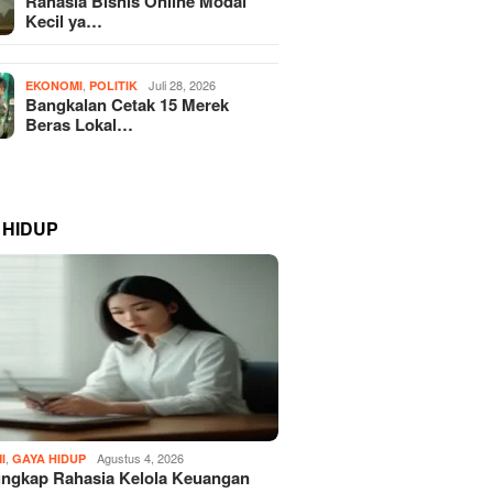
Rahasia Bisnis Online Modal
Kecil ya…
,
Juli 28, 2026
EKONOMI
POLITIK
Bangkalan Cetak 15 Merek
Beras Lokal…
 HIDUP
,
Agustus 4, 2026
I
GAYA HIDUP
ngkap Rahasia Kelola Keuangan