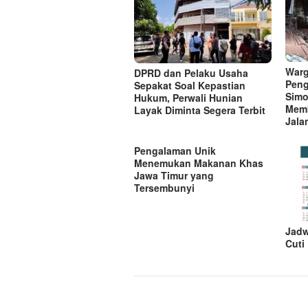
i
p
o
s
Warg
DPRD dan Pelaku Usaha
Peng
Sepakat Soal Kepastian
Simo
Hukum, Perwali Hunian
Mem
Layak Diminta Segera Terbit
Jala
Pengalaman Unik
Menemukan Makanan Khas
Jawa Timur yang
Tersembunyi
Jadw
Cuti