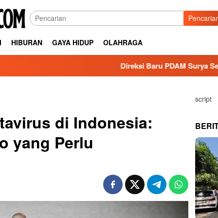
Pencaria
I
HIBURAN
GAYA HIDUP
OLAHRAGA
Direksi Baru PDAM Surya Sembada Dapat
script
avirus di Indonesia:
BERI
o yang Perlu