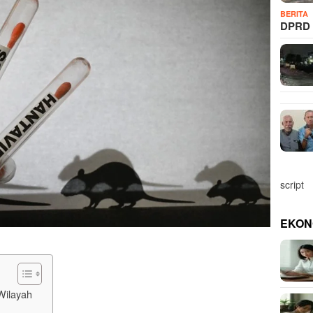
BERITA
DPRD 
script
EKON
Wilayah