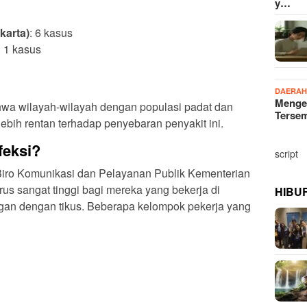
y…
karta)
: 6 kasus
: 1 kasus
DAERA
Menge
ahwa wilayah-wilayah dengan populasi padat dan
Terse
lebih rentan terhadap penyebaran penyakit ini.
feksi?
script
Menurut Aji Muhawarman, Kepala Biro Komunikasi dan Pelayanan Publik Kementerian
virus sangat tinggi bagi mereka yang bekerja di
HIBU
gan dengan tikus. Beberapa kelompok pekerja yang