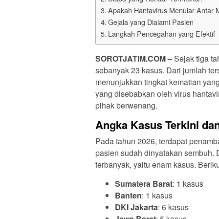
Apakah Hantavirus Menular Antar 
Gejala yang Dialami Pasien
Langkah Pencegahan yang Efektif
SOROTJATIM.COM –
Sejak tiga ta
sebanyak 23 kasus. Dari jumlah ter
menunjukkan tingkat kematian yang
yang disebabkan oleh virus hantavi
pihak berwenang.
Angka Kasus Terkini da
Pada tahun 2026, terdapat penamba
pasien sudah dinyatakan sembuh.
terbanyak, yaitu enam kasus. Beriku
Sumatera Barat
: 1 kasus
Banten
: 1 kasus
DKI Jakarta
: 6 kasus
Jawa Barat
: 5 kasus