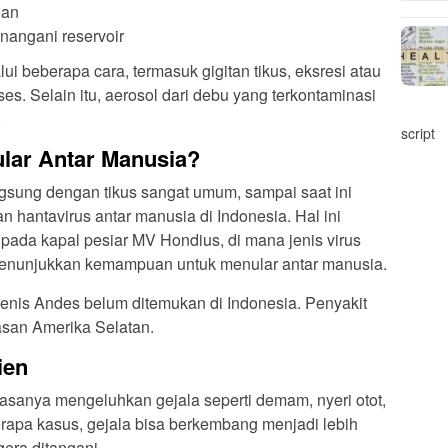
gan
nangani reservoir
alui beberapa cara, termasuk gigitan tikus, eksresi atau
 feses. Selain itu, aerosol dari debu yang terkontaminasi
.
script
lar Antar Manusia?
ngsung dengan tikus sangat umum, sampai saat ini
n hantavirus antar manusia di Indonesia. Hal ini
pada kapal pesiar MV Hondius, di mana jenis virus
nunjukkan kemampuan untuk menular antar manusia.
enis Andes belum ditemukan di Indonesia. Penyakit
asan Amerika Selatan.
ien
biasanya mengeluhkan gejala seperti demam, nyeri otot,
erapa kasus, gejala bisa berkembang menjadi lebih
gera ditangani.