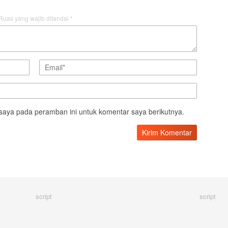
Ruas yang wajib ditandai
*
saya pada peramban ini untuk komentar saya berikutnya.
script
script