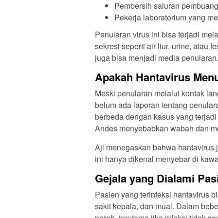
Pembersih saluran pembuan
Pekerja laboratorium yang me
Penularan virus ini bisa terjadi mel
sekresi seperti air liur, urine, atau
juga bisa menjadi media penularan
Apakah Hantavirus Menu
Meski penularan melalui kontak la
belum ada laporan tentang penulara
berbeda dengan kasus yang terjadi 
Andes menyebabkan wabah dan me
Aji menegaskan bahwa hantavirus j
ini hanya dikenal menyebar di kaw
Gejala yang Dialami Pas
Pasien yang terinfeksi hantavirus 
sakit kepala, dan mual. Dalam beb
parah, terutama jika infeksi tidak se