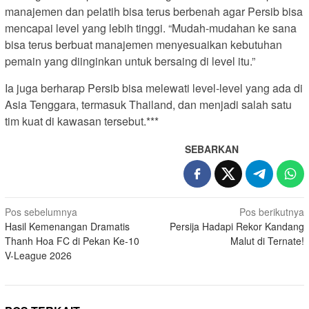
manajemen dan pelatih bisa terus berbenah agar Persib bisa
mencapai level yang lebih tinggi. “Mudah-mudahan ke sana
bisa terus berbuat manajemen menyesuaikan kebutuhan
pemain yang diinginkan untuk bersaing di level itu.”
Ia juga berharap Persib bisa melewati level-level yang ada di
Asia Tenggara, termasuk Thailand, dan menjadi salah satu
tim kuat di kawasan tersebut.***
SEBARKAN
N
Pos sebelumnya
Pos berikutnya
Hasil Kemenangan Dramatis
Persija Hadapi Rekor Kandang
a
Thanh Hoa FC di Pekan Ke-10
Malut di Ternate!
v
V-League 2026
i
g