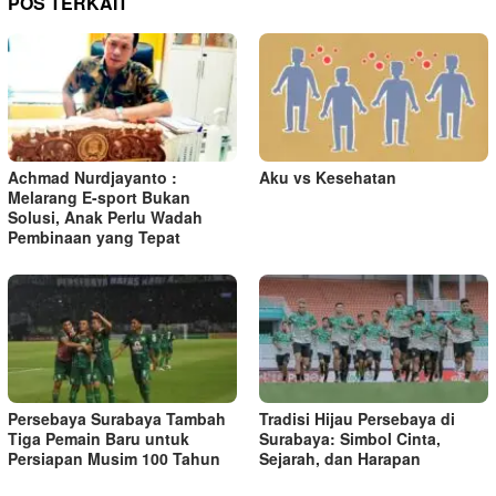
a
POS TERKAIT
s
i
p
o
s
Achmad Nurdjayanto :
Aku vs Kesehatan
Melarang E-sport Bukan
Solusi, Anak Perlu Wadah
Pembinaan yang Tepat
Persebaya Surabaya Tambah
Tradisi Hijau Persebaya di
Tiga Pemain Baru untuk
Surabaya: Simbol Cinta,
Persiapan Musim 100 Tahun
Sejarah, dan Harapan