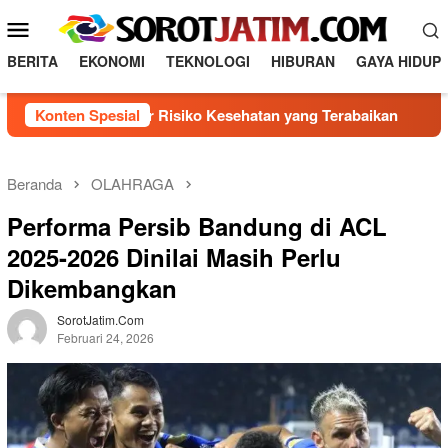
L
M
o
e
n
BERITA
EKONOMI
TEKNOLOGI
HIBURAN
GAYA HIDUP
n
c
a
u
nal 5 Faktor Risiko Kesehatan yang Terabaikan
Konten Spesial
Direksi
t
M
k
o
e
b
k
Beranda
OLAHRAGA
o
i
Performa Persib Bandung di ACL
n
l
t
2025-2026 Dinilai Masih Perlu
e
e
Dikembangkan
n
SorotJatim.com
Februari 24, 2026